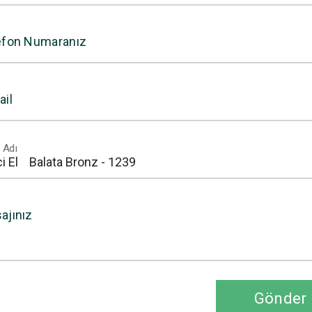
efon Numaranız
ail
 Adı
ajınız
Gönder