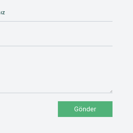
ız
Gönder