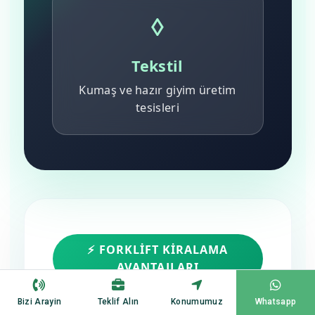
◊
Tekstil
Kumaş ve hazır giyim üretim
tesisleri
⚡ FORKLIFT KIRALAMA
AVANTAJLARI
Neden Forklift
Bizi Arayin
Teklif Alın
Konumumuz
Whatsapp