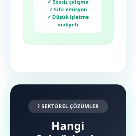
✓ Sessiz çalışma
✓ Sıfır emisyon
✓ Düşük işletme
maliyeti
? SEKTÖREL ÇÖZÜMLER
Hangi