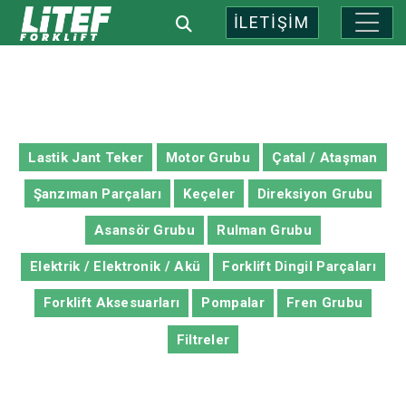
İLETİŞİM
Lastik Jant Teker
Motor Grubu
Çatal / Ataşman
Şanzıman Parçaları
Keçeler
Direksiyon Grubu
Asansör Grubu
Rulman Grubu
Elektrik / Elektronik / Akü
Forklift Dingil Parçaları
Forklift Aksesuarları
Pompalar
Fren Grubu
Filtreler