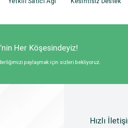
Yetkili Satıcı Ağı
Kesintisiz Destek
e'nin Her Köşesindeyiz!
derliğimizi paylaşmak için sizleri bekliyoruz.
Hızlı İletiş