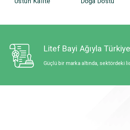
Üstün Kalite
Doğa Dostu
Litef Bayi Ağıyla Türkiy
Güçlü bir marka altında, sektördeki li