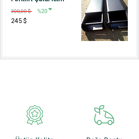
%20
300,00 $
245
$