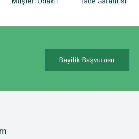
Müşteri Odaklı
İade Garantisi
Bayilik Başvurusu
im