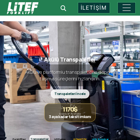
İLETİŞİM
Endüstriyel Depo Teknolojileri: 
Akülü Transpaletler
Akülü ve platformlu transpaletlerle depo içi
taşıma süreçlerini hızlandırın.
Transpaletleri İncele
1170$
başlayan fiyatlarla
3 aya kadar taksit imkanı
Forkliftler
Transpaletler
Transpaletler
Forkliftler
İstifleme
KOMATEK
AGV Robotlar
Kiralama