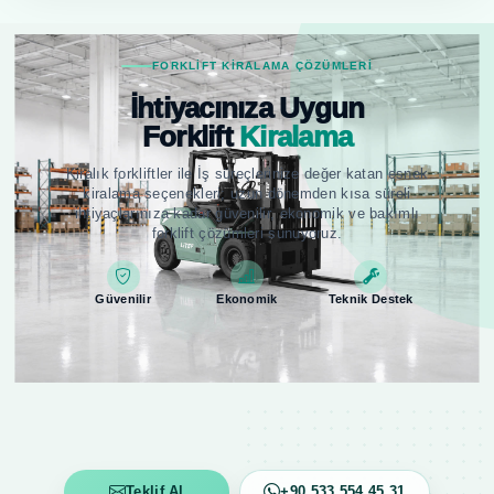
FORKLIFT KIRALAMA ÇÖZÜMLERI
İhtiyacınıza Uygun
Forklift
Kiralama
Kiralık forkliftler ile İş süreçlerinize değer katan esnek
kiralama seçenekleri; uzun dönemden kısa süreli
ihtiyaçlarınıza kadar güvenilir, ekonomik ve bakımlı
forklift çözümleri sunuyoruz.
Güvenilir
Ekonomik
Teknik Destek
Teklif Al
+90 533 554 45 31