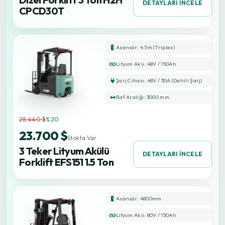
DETAYLARI İNCELE
CPCD30T
Asansör: 4.5m (Triplex)
Lityum Akü: 48V / 150Ah
Şarj Cihazı: 48V / 30A (Dahili Şarj)
Raf Aralığı: 3000 mm
28.440 $
%20
23.700 $
Stokta Var
3 Teker Lityum Akülü
DETAYLARI İNCELE
Forklift EFS151 1.5 Ton
Asansör: 4800mm
Lityum Akü: 80V / 150Ah