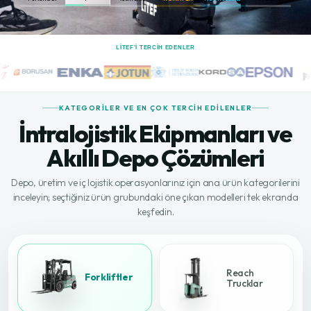
LİTEF'I TERCIH EDENLER
KATEGORILER VE EN ÇOK TERCIH EDILENLER
İntralojistik Ekipmanları ve
Akıllı Depo Çözümleri
Depo, üretim ve iç lojistik operasyonlarınız için ana ürün kategorilerini
inceleyin; seçtiğiniz ürün grubundaki öne çıkan modelleri tek ekranda
keşfedin.
Reach
Forkliftler
Trucklar