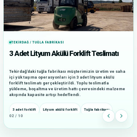
TEKIRDAĞ / TUĞLA FABRIKASI
3 Adet Lityum Akülü Forklift Teslimatı
Tekirdağ’daki tuğla fabrikası müşterimizin üretim ve saha
içi yük taşıma operasyonları için 3 adet lityum akülü
forklift teslimatı gerçekleştirildi. Toplu teslimatla
yükleme, boşaltma ve üretim hattı çevresindeki malzeme
akışında kapasite artışı hedeflendi.
3 adet forklift
Lityum akülü forklift
Tuğla fabrikası
02 / 10