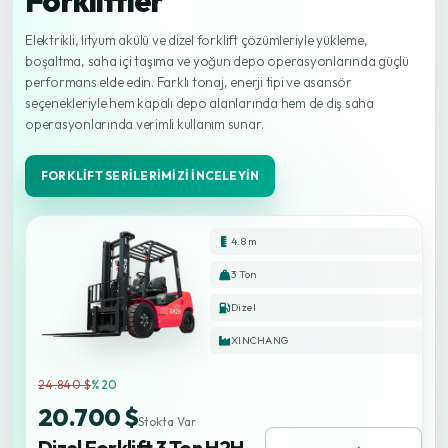
Forkliftler
Elektrikli, lityum akülü ve dizel forklift çözümleriyle yükleme,
boşaltma, saha içi taşıma ve yoğun depo operasyonlarında güçlü
performans elde edin. Farklı tonaj, enerji tipi ve asansör
seçenekleriyle hem kapalı depo alanlarında hem de dış saha
operasyonlarında verimli kullanım sunar.
FORKLIFT SERILERIMIZI İNCELEYIN
4.8 m
3 Ton
Dizel
XINCHANG
24.840 $
%20
20.700 $
Stokta Var
Dizel Forklift 3 Ton H2H