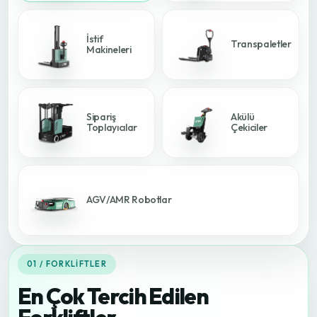
İstif
Transpaletler
Makineleri
Sipariş
Akülü
Toplayıcılar
Çekiciler
AGV/AMR Robotlar
01 / FORKLIFTLER
En Çok Tercih Edilen