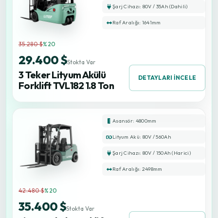
Şarj Cihazı: 80V / 35Ah (Dahili)
Raf Aralığı: 1641mm
35.280 $
%20
29.400 $
Stokta Var
3 Teker Lityum Akülü
DETAYLARI İNCELE
Forklift TVL182 1.8 Ton
Asansör: 4800mm
Lityum Akü: 80V / 560Ah
Şarj Cihazı: 80V / 150Ah (Harici)
Raf Aralığı: 2498mm
42.480 $
%20
35.400 $
Stokta Var