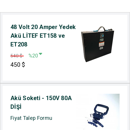
48 Volt 20 Amper Yedek
Akü LİTEF ET158 ve
ET208
%20
540 $
450
$
Akü Soketi - 150V 80A
DİŞİ
Fiyat Talep Formu