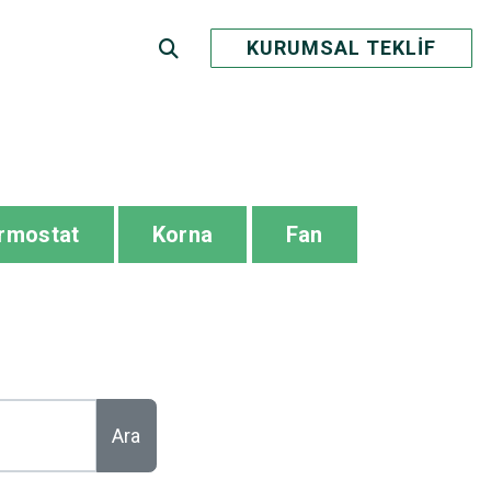
KURUMSAL TEKLİF
rmostat
Korna
Fan
Ara