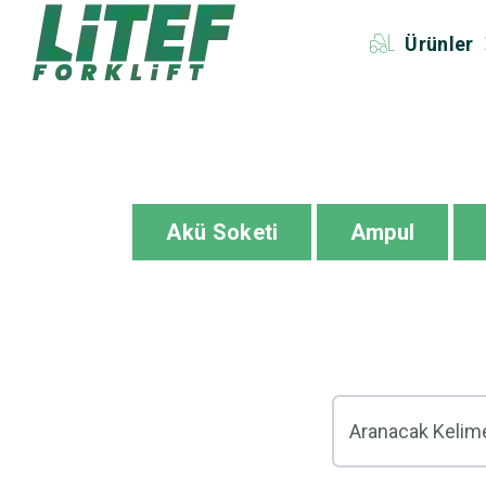
Ürünler
Akü Soketi
Ampul