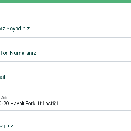
nız Soyadınız
efon Numaranız
ail
 Adı
ajınız