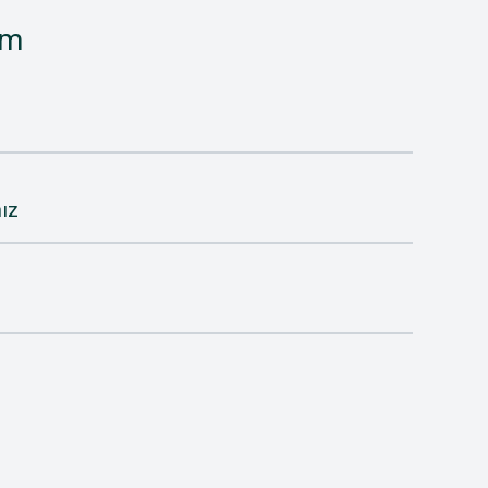
im
ız