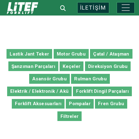
İLETİŞİM
Lastik Jant Teker
Motor Grubu
Çatal / Ataşman
Şanzıman Parçaları
Keçeler
Direksiyon Grubu
Asansör Grubu
Rulman Grubu
Elektrik / Elektronik / Akü
Forklift Dingil Parçaları
Forklift Aksesuarları
Pompalar
Fren Grubu
Filtreler