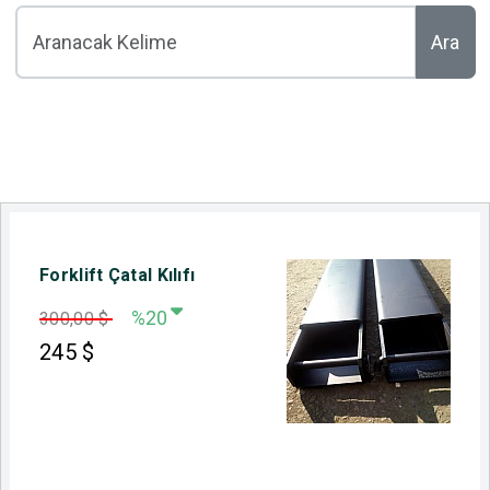
Ara
Forklift Çatal Kılıfı
%20
300,00 $
245
$