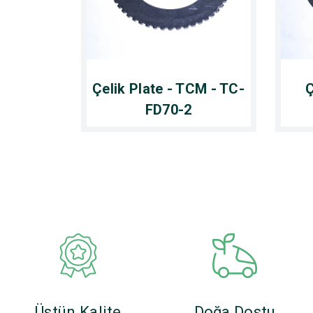
Çelik Plate - TCM - TC-
Ç
FD70-2
Üstün Kalite
Doğa Dostu