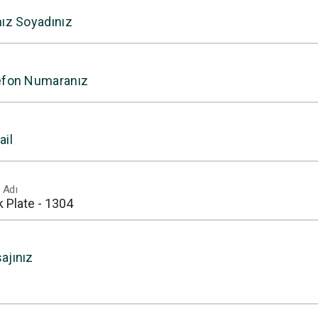
nız Soyadınız
efon Numaranız
ail
 Adı
ajınız