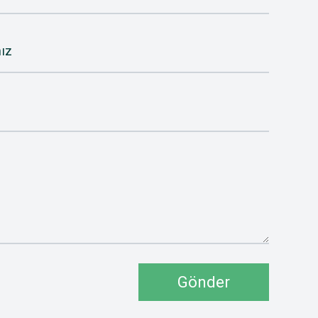
ız
Gönder