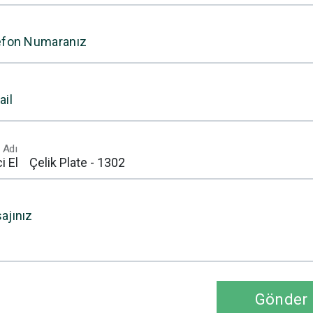
efon Numaranız
ail
 Adı
ajınız
Gönder