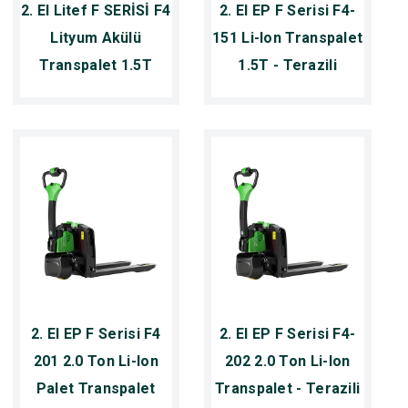
2. El Litef F SERİSİ F4
2. El EP F Serisi F4-
Lityum Akülü
151 Li-Ion Transpalet
Transpalet 1.5T
1.5T - Terazili
2. El EP F Serisi F4
2. El EP F Serisi F4-
201 2.0 Ton Li-Ion
202 2.0 Ton Li-Ion
Palet Transpalet
Transpalet - Terazili