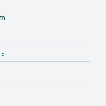
im
ız