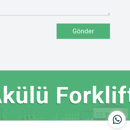
Gönder
ülü Forklift