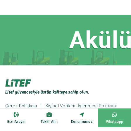
Akülü
Litef güvencesiyle üstün kaliteye sahip olun.
Çerez Politikası
|
Kişisel Verilerin İşlenmesi Politikası
Web Tasarım ve Seo: Türk Bilişim
Bizi Arayin
Teklif Alın
Konumumuz
Whatsapp
Copyright ©2023
Litef Forklift
All Rights Reserved.