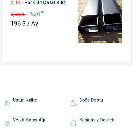
2. El
-
Forklift Çatal Kılıfı
%20
0,00 $
196
$ / Ay
Üstün Kalite
Doğa Dostu
Yetkili Satıcı Ağı
Kesintisiz Destek