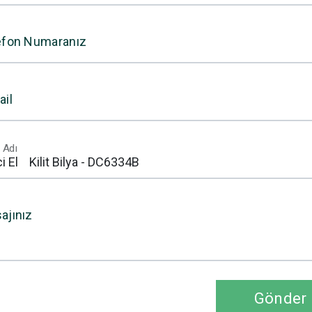
efon Numaranız
ail
 Adı
ajınız
Gönder