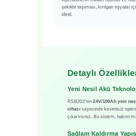
şekilde taşıması, kırılgan eşyalar iç
ideal.
Detaylı Özellikle
Yeni Nesil Akü Teknoloj
RSB202'nin
24V/100Ah yeni nesi
cihazı
sayesinde kesintisiz opera
çıkarırsınız. Bu sistem, bakım ma
Sağlam Kaldırma Yapısı 