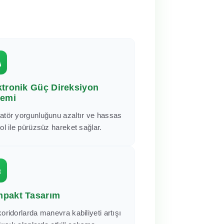
ktronik Güç Direksiyon
temi
atör yorgunluğunu azaltır ve hassas
ol ile pürüzsüz hareket sağlar.
pakt Tasarım
oridorlarda manevra kabiliyeti artışı