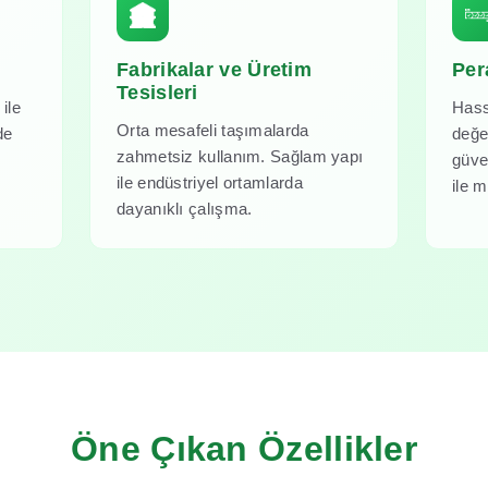
Fabrikalar ve Üretim
Per
Tesisleri
ile
Hass
Orta mesafeli taşımalarda
de
değer
zahmetsiz kullanım. Sağlam yapı
güve
ile endüstriyel ortamlarda
ile m
dayanıklı çalışma.
Öne Çıkan Özellikler