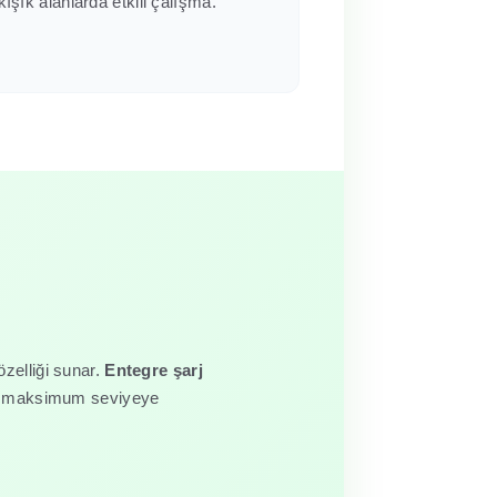
ıkışık alanlarda etkili çalışma.
özelliği sunar.
Entegre şarj
iği maksimum seviyeye