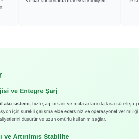
ve dar koridorlarda manevra kabiliyeti.
ile s
in
r
isi ve Entegre Şarj
l akü sistemi
, hızlı şarj imkânı ve mola anlarında kısa süreli şarj 
syon için sürekli çalışma elde edersiniz ve operasyonel verimlil
liyetlerini düşürür ve uzun ömürlü kullanım sağlar.
ve Artırılmış Stabilite