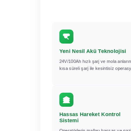
Yeni Nesil Akü Teknolojisi
24V/100Ah hızlı şarj ve mola anları
kısa süreli şarj ile kesintisiz operas
Hassas Hareket Kontrol
Sistemi
Operatörlerin malları hassas ve naz