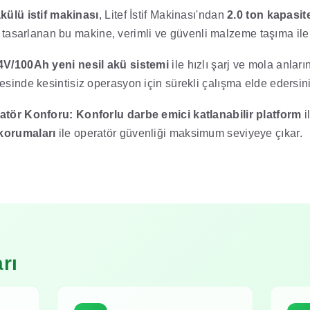
külü istif makinası
, Litef İstif Makinası'ndan
2.0 ton kapasite
n tasarlanan bu makine, verimli ve güvenli malzeme taşıma ile
4V/100Ah yeni nesil akü sistemi
ile hızlı şarj ve mola anları
sinde kesintisiz operasyon için sürekli çalışma elde edersini
ratör Konforu:
Konforlu darbe emici katlanabilir platform
i
korumaları
ile operatör güvenliği maksimum seviyeye çıkar.
rı