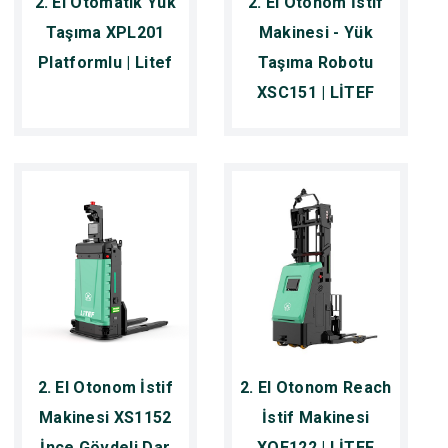
2. El Otomatik Yük
2. El Otonom İstif
Taşıma XPL201
Makinesi - Yük
Platformlu | Litef
Taşıma Robotu
XSC151 | LİTEF
2. El Otonom İstif
2. El Otonom Reach
Makinesi XS1152
İstif Makinesi
İnce Gövdeli Dar
XQE122 | LİTEF