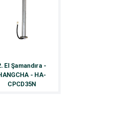
2. El Şamandıra -
HANGCHA - HA-
CPCD35N