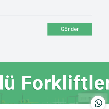
Gönder
 Forkliftler