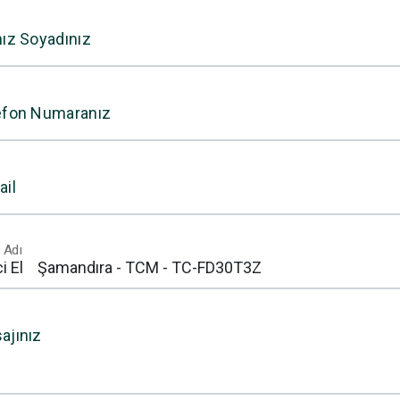
nız Soyadınız
efon Numaranız
ail
 Adı
ajınız