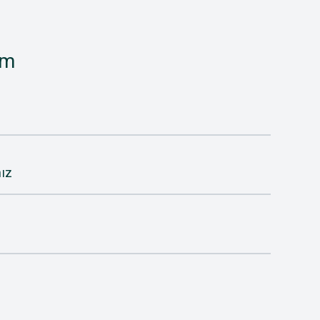
im
ız