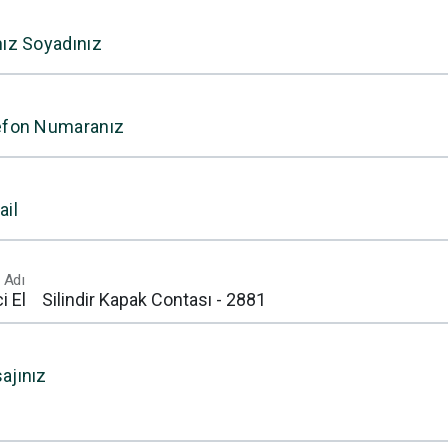
nız Soyadınız
efon Numaranız
ail
 Adı
ajınız