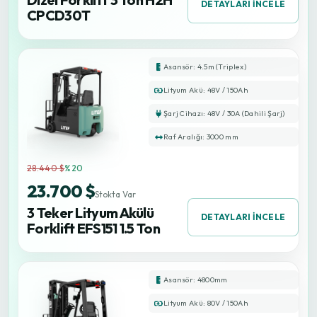
DETAYLARI İNCELE
CPCD30T
Asansör: 4.5m (Triplex)
Lityum Akü: 48V / 150Ah
Şarj Cihazı: 48V / 30A (Dahili Şarj)
Raf Aralığı: 3000 mm
28.440 $
%20
23.700 $
Stokta Var
3 Teker Lityum Akülü
DETAYLARI İNCELE
Forklift EFS151 1.5 Ton
Asansör: 4800mm
Lityum Akü: 80V / 150Ah