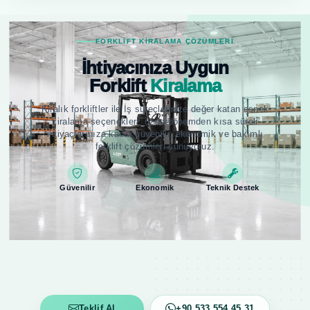
FORKLIFT KIRALAMA ÇÖZÜMLERI
İhtiyacınıza Uygun
Forklift
Kiralama
Kiralık forkliftler ile İş süreçlerinize değer katan esnek
kiralama seçenekleri; uzun dönemden kısa süreli
ihtiyaçlarınıza kadar güvenilir, ekonomik ve bakımlı
forklift çözümleri sunuyoruz.
Güvenilir
Ekonomik
Teknik Destek
Teklif Al
+90 533 554 45 31