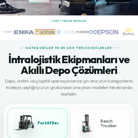
LİTEF'I TERCIH EDENLER
KATEGORILER VE EN ÇOK TERCIH EDILENLER
İntralojistik Ekipmanları ve
Akıllı Depo Çözümleri
Depo, üretim ve iç lojistik operasyonlarınız için ana ürün kategorilerini
inceleyin; seçtiğiniz ürün grubundaki öne çıkan modelleri tek ekranda
keşfedin.
Reach
Forkliftler
Trucklar