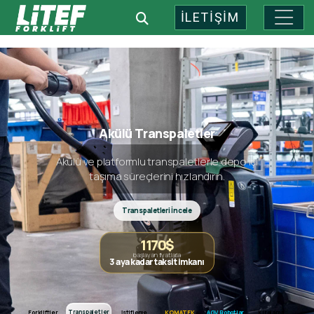
İLETİŞİM
Endüstriyel Depo Teknolojileri: 
Akülü Transpaletler
Akülü ve platformlu transpaletlerle depo içi
taşıma süreçlerini hızlandırın.
Transpaletleri İncele
1170$
başlayan fiyatlarla
3 aya kadar taksit imkanı
Forkliftler
Transpaletler
Transpaletler
Forkliftler
İstifleme
KOMATEK
AGV Robotlar
Kiralama