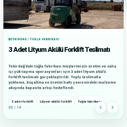
TEKIRDAĞ / TUĞLA FABRIKASI
3 Adet Lityum Akülü Forklift Teslimatı
Tekirdağ’daki tuğla fabrikası müşterimizin üretim ve saha
içi yük taşıma operasyonları için 3 adet lityum akülü
forklift teslimatı gerçekleştirildi. Toplu teslimatla
yükleme, boşaltma ve üretim hattı çevresindeki malzeme
akışında kapasite artışı hedeflendi.
3 adet forklift
Lityum akülü forklift
Tuğla fabrikası
02 / 10