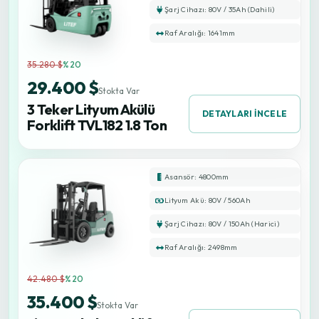
Şarj Cihazı: 80V / 35Ah (Dahili)
Raf Aralığı: 1641mm
35.280 $
%20
29.400 $
Stokta Var
3 Teker Lityum Akülü
DETAYLARI İNCELE
Forklift TVL182 1.8 Ton
Asansör: 4800mm
Lityum Akü: 80V / 560Ah
Şarj Cihazı: 80V / 150Ah (Harici)
Raf Aralığı: 2498mm
42.480 $
%20
35.400 $
Stokta Var