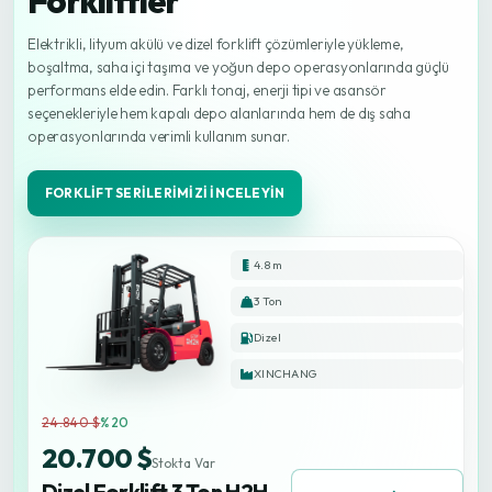
Forkliftler
Elektrikli, lityum akülü ve dizel forklift çözümleriyle yükleme,
boşaltma, saha içi taşıma ve yoğun depo operasyonlarında güçlü
performans elde edin. Farklı tonaj, enerji tipi ve asansör
seçenekleriyle hem kapalı depo alanlarında hem de dış saha
operasyonlarında verimli kullanım sunar.
FORKLIFT SERILERIMIZI İNCELEYIN
4.8 m
3 Ton
Dizel
XINCHANG
24.840 $
%20
20.700 $
Stokta Var
Dizel Forklift 3 Ton H2H