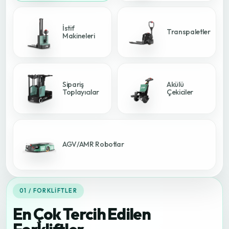
İstif
Transpaletler
Makineleri
Sipariş
Akülü
Toplayıcılar
Çekiciler
AGV/AMR Robotlar
01 / FORKLIFTLER
En Çok Tercih Edilen