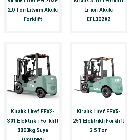
Kiralık Litef EFL203P
Kiralık 3 Ton Forklift
2.0 Ton Lityum Akülü
- Li-ion Akülü -
Forklift
EFL302X2
Kiralık Litef EFX2-
Kiralık Litef EFX5-
301 Elektrikli Forklift
251 Elektrikli Forklift
3000kg Suya
2.5 Ton
Dayanıklı