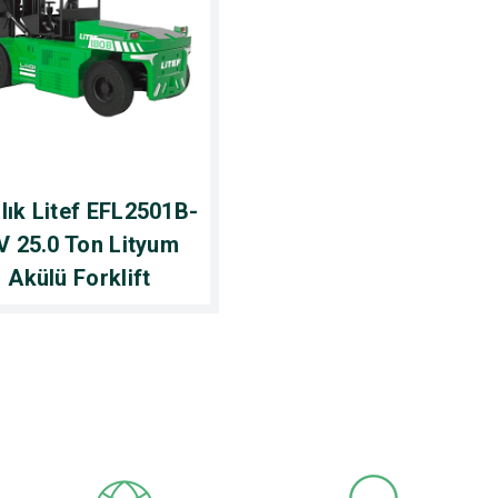
alık Litef EFL2501B-
V 25.0 Ton Lityum
Akülü Forklift