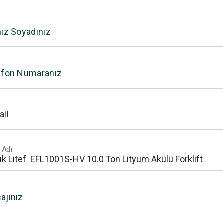
nız Soyadınız
efon Numaranız
ail
 Adı
ajınız