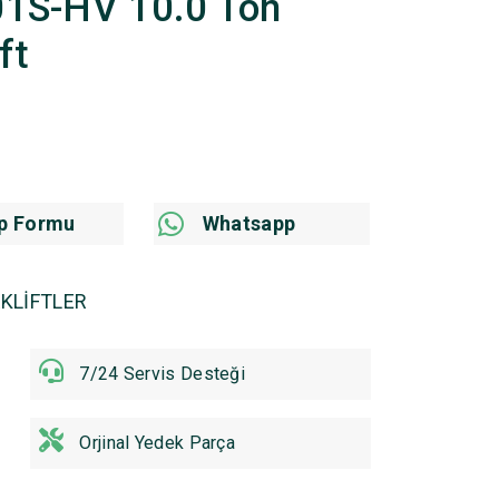
001S-HV 10.0 Ton
ft
p Formu
Whatsapp
KLİFTLER
7/24 Servis Desteği
Orjinal Yedek Parça