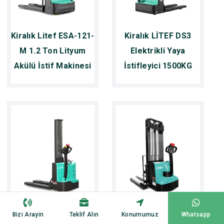
Kiralık Litef ESA-121-
Kiralık LİTEF DS3
M 1.2 Ton Lityum
Elektrikli Yaya
Akülü İstif Makinesi
İstifleyici 1500KG
Kiralık Litef ES12-
Kiralık Litef ES12-
Bizi Arayin
Teklif Alın
Konumumuz
Whatsapp