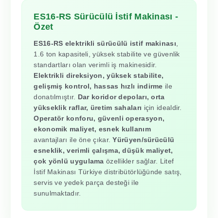
ES16-RS Sürücülü İstif Makinası -
Özet
ES16-RS elektrikli sürücülü istif makinası
,
1.6 ton kapasiteli, yüksek stabilite ve güvenlik
standartları olan verimli iş makinesidir.
Elektrikli direksiyon, yüksek stabilite,
gelişmiş kontrol, hassas hızlı indirme
ile
donatılmıştır.
Dar koridor depoları, orta
yükseklik raflar, üretim sahaları
için idealdir.
Operatör konforu, güvenli operasyon,
ekonomik maliyet, esnek kullanım
avantajları ile öne çıkar.
Yürüyen/sürücülü
esneklik, verimli çalışma, düşük maliyet,
çok yönlü uygulama
özellikler sağlar. Litef
İstif Makinası Türkiye distribütörlüğünde satış,
servis ve yedek parça desteği ile
sunulmaktadır.