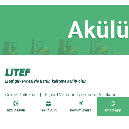
Akülü
Litef güvencesiyle üstün kaliteye sahip olun.
Çerez Politikası
|
Kişisel Verilerin İşlenmesi Politikası
Web Tasarım ve Seo: Türk Bilişim
Bizi Arayin
Teklif Alın
Konumumuz
Whatsapp
Copyright ©2023
Litef Forklift
All Rights Reserved.