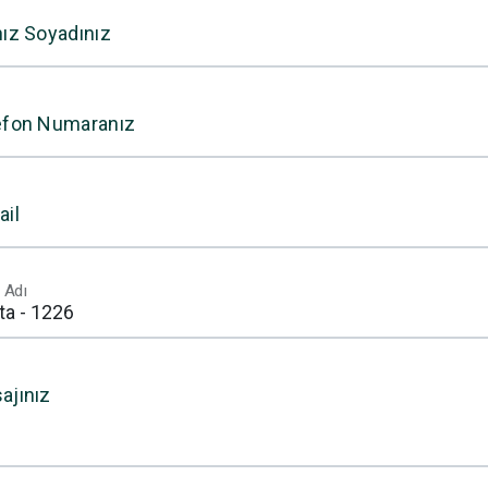
nız Soyadınız
efon Numaranız
ail
 Adı
ajınız