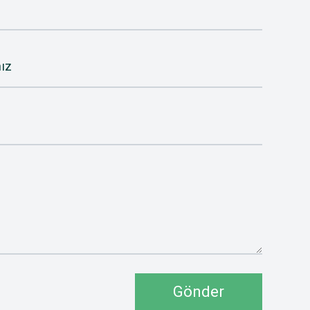
ız
Gönder