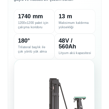
1740 mm
13 m
1200x1200 palet için
Maksimum kaldırma
çalışma koridoru
yüksekliği
180°
48V /
560Ah
Trilateral başlık ile
çok yönlü yük alma
Lityum akü kapasitesi