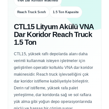
VNA Dar Koridor Makinesi
Reach Truck Sınıfı
1.5 Ton Kapasite
CTL15 Lityum Akülü VNA
Dar Koridor Reach Truck
1.5 Ton
CTL15, yüksek raflı depolarda alanı daha
verimli kullanmak isteyen işletmeler için
geliştirilen operatör koltuklu VNA dar koridor
makinesidir. Reach truck işlevselliğini çok
dar koridor istifleme kabiliyetiyle birleştirir.
Derin raf istifleme, yüksek rafa palet
yerleştirme, dar koridorda sağ ve sol raflara
yük alma gibi yoğun depo operasyonlarında
güçlü ve hassas bir çözüm sunar.