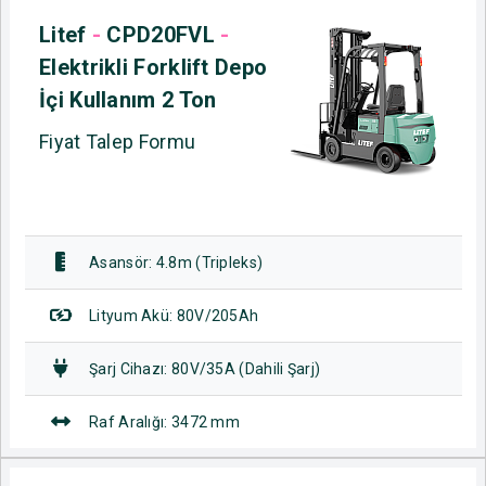
Litef
-
CPD20FVL
-
Elektrikli Forklift Depo
İçi Kullanım 2 Ton
Fiyat Talep Formu
Asansör: 4.8m (Tripleks)
Lityum Akü: 80V/205Ah
Şarj Cihazı: 80V/35A (Dahili Şarj)
Raf Aralığı: 3472 mm