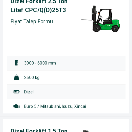
Dizel Forklift 2.5 Ton
Litef CPC/Q(D)25T3
Fiyat Talep Formu
3000 - 6000 mm
2500 kg
Dizel
Euro 5 / Mitsubishi, Isuzu, Xincai
Dizel Forklift 1.5 Ton