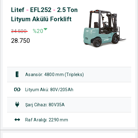
Litef
-
EFL252
-
2.5 Ton
Lityum Akülü Forklift
%20
34.500
28.750
Asansör: 4800 mm (Tripleks)
Lityum Akü: 80V/205Ah
Şarj Cihazı: 80V35A
Raf Aralığı: 2290 mm