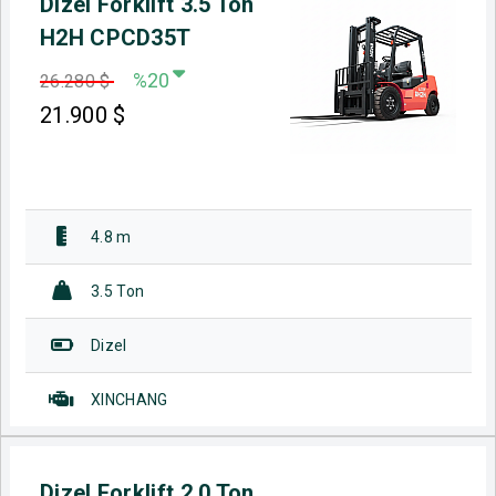
Dizel Forklift 3.5 Ton
H2H CPCD35T
%20
26.280 $
21.900
$
4.8 m
3.5 Ton
Dizel
XINCHANG
Dizel Forklift 2.0 Ton