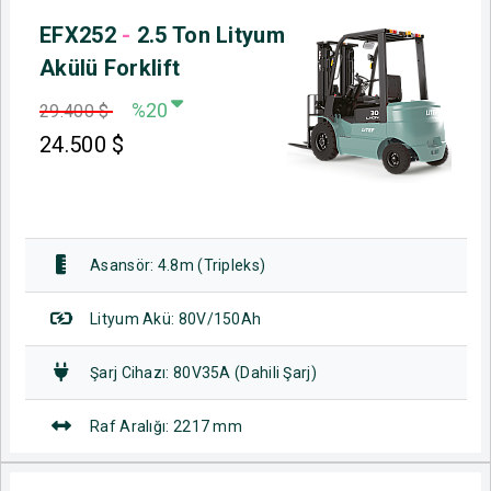
EFX252
-
2.5 Ton Lityum
Akülü Forklift
%20
29.400 $
24.500
$
Asansör: 4.8m (Tripleks)
Lityum Akü: 80V/150Ah
Şarj Cihazı: 80V35A (Dahili Şarj)
Raf Aralığı: 2217 mm