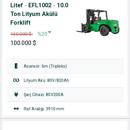
Litef
-
EFL1002
-
10.0
Ton Lityum Akülü
Forklift
%20
120.000 $
100.000
$
Asansör: 6m (Tripleks)
Lityum Akü: 80V/820Ah
Şarj Cihazı: 80V200A
Raf Aralığı: 3910 mm