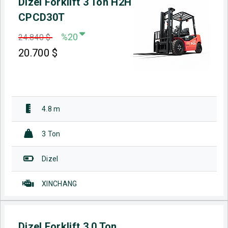
Dizel Forklift 3 Ton H2H
CPCD30T
%20
24.840 $
20.700
$
4.8 m
3 Ton
Dizel
XINCHANG
Dizel Forklift 3.0 Ton