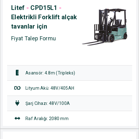
Litef
-
CPD15L1
-
Elektrikli Forklift alçak
tavanlar için
Fiyat Talep Formu
Asansör: 4.8m (Tripleks)
Lityum Akü: 48V/405AH
Şarj Cihazı: 48V/100A
Raf Aralığı: 2080 mm