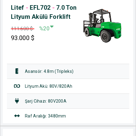
Litef
-
EFL702
-
7.0 Ton
Lityum Akülü Forklift
%20
111.600 $
93.000
$
Asansör: 4.8m (Tripleks)
Lityum Akü: 80V/820Ah
Şarj Cihazı: 80V200A
Raf Aralığı: 3480mm