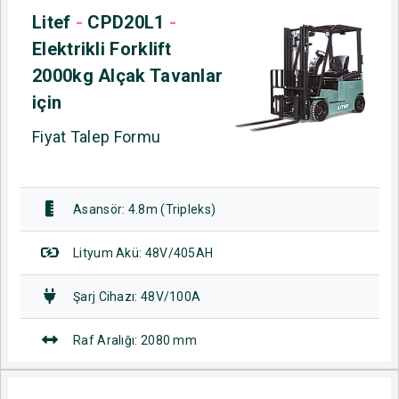
Litef
-
CPD20L1
-
Elektrikli Forklift
2000kg Alçak Tavanlar
için
Fiyat Talep Formu
Asansör: 4.8m (Tripleks)
Lityum Akü: 48V/405AH
Şarj Cihazı: 48V/100A
Raf Aralığı: 2080 mm