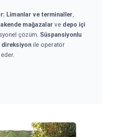
r:
Limanlar ve terminaller
,
rakende mağazalar
ve
depo içi
esyonel çözüm.
Süspansiyonlu
i direksiyon
ile operatör
eder.