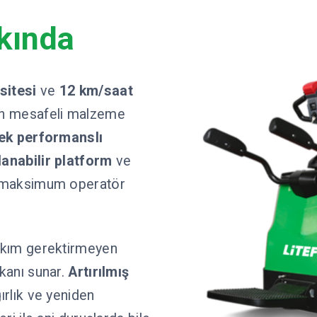
kında
sitesi
ve
12 km/saat
zun mesafeli malzeme
ek performanslı
lanabilir platform
ve
 maksimum operatör
akım gerektirmeyen
kanı sunar.
Artırılmış
ırlık ve yeniden