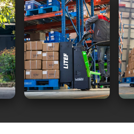
Gelişmiş Li-ion
Bakım gerektirmeyen
lityum-iyon batarya ile hızlı