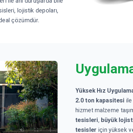
i ile ani duruşlarda bile
sleri, lojistik depoları,
 ideal çözümdür.
Uygulama
Yüksek Hız Uygulama
2.0 ton kapasitesi
ile
hizmet malzeme taşımac
tesisleri
,
büyük lojis
tesisler
için yüksek ve