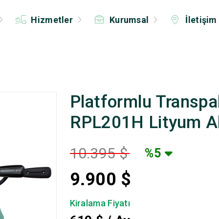
Hizmetler
Kurumsal
İletişim
Platformlu Transpal
RPL201H Lityum A
10.395 $
%5
9.900
$
Kiralama Fiyatı