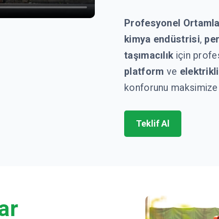
Profesyonel Ortamla
kimya endüstrisi
,
pe
taşımacılık
için prof
platform
ve
elektrikl
konforunu maksimize 
Teklif Al
ar