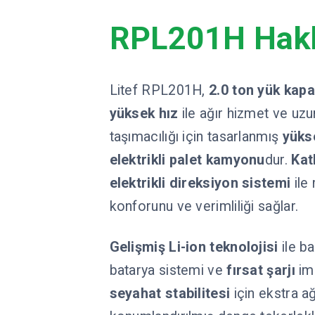
RPL201H Hak
Litef RPL201H,
2.0 ton yük kapa
yüksek hız
ile ağır hizmet ve u
taşımacılığı için tasarlanmış
yüks
elektrikli palet kamyonu
dur.
Kat
elektrikli direksiyon sistemi
ile
konforunu ve verimliliği sağlar.
Gelişmiş Li-ion teknolojisi
ile b
batarya sistemi ve
fırsat şarjı
im
seyahat stabilitesi
için ekstra ağ