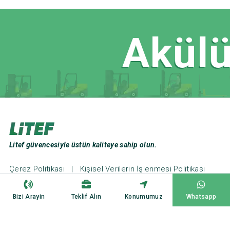
Akülü
Litef güvencesiyle üstün kaliteye sahip olun.
Çerez Politikası
|
Kişisel Verilerin İşlenmesi Politikası
Web Tasarım ve Seo: Türk Bilişim
Bizi Arayin
Teklif Alın
Konumumuz
Whatsapp
Copyright ©2023
Litef Forklift
All Rights Reserved.