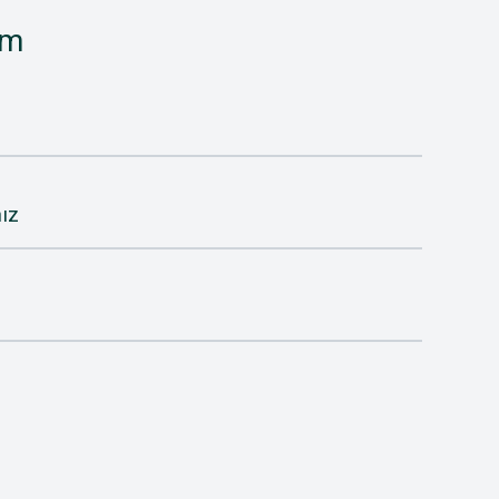
im
ız