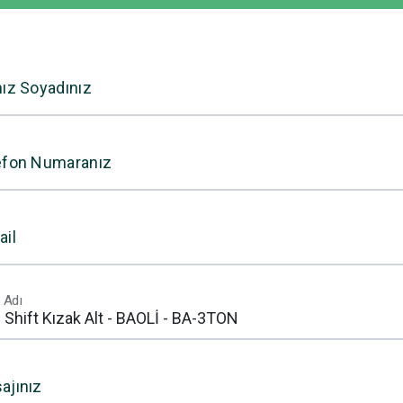
nız Soyadınız
efon Numaranız
ail
 Adı
ajınız