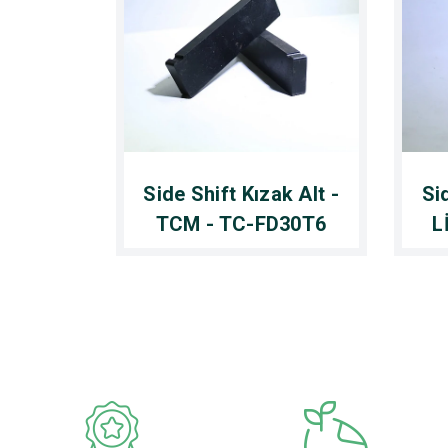
Side Shift Kızak Alt -
Si
TCM - TC-FD30T6
L