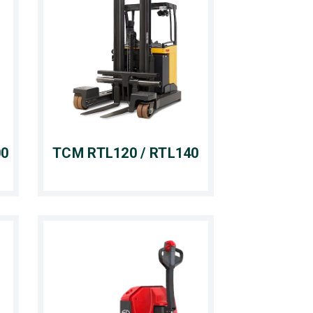
00
TCM RTL120 / RTL140