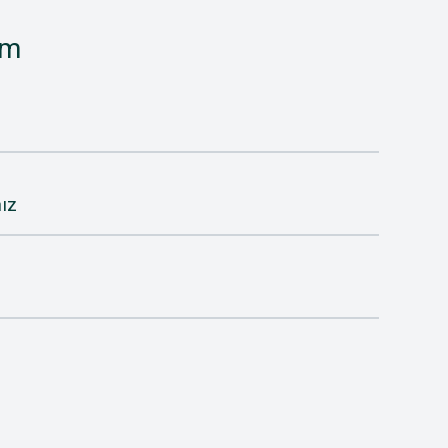
im
ız