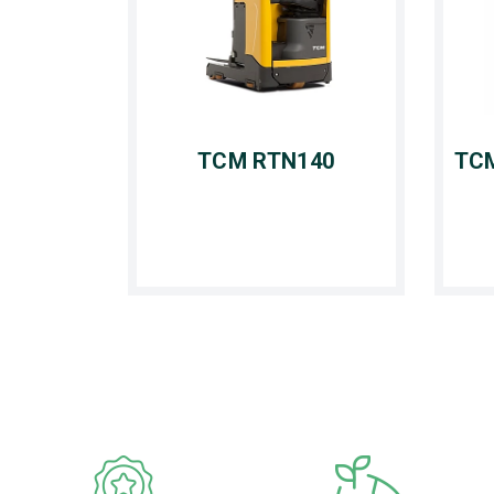
TCM RTN140
TCM