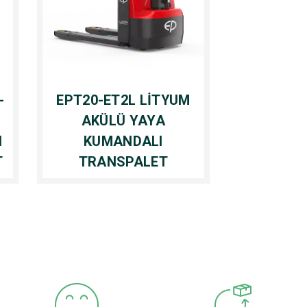
-
EPT20-ET2L LİTYUM
AKÜLÜ YAYA
I
KUMANDALI
T
TRANSPALET