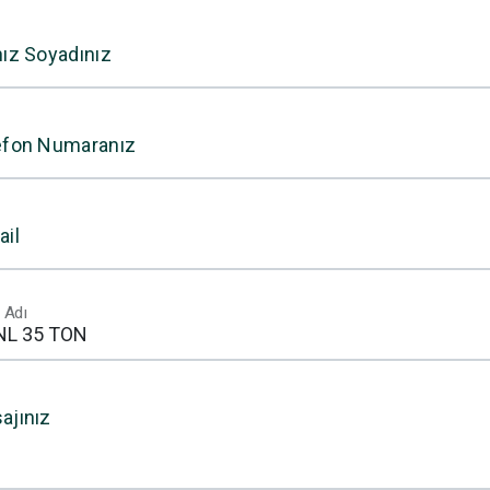
nız Soyadınız
efon Numaranız
ail
 Adı
ajınız