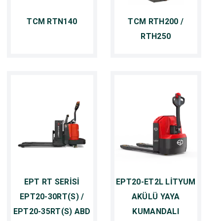
TCM RTN140
TCM RTH200 /
RTH250
EPT RT SERİSİ
EPT20-ET2L LİTYUM
EPT20-30RT(S) /
AKÜLÜ YAYA
EPT20-35RT(S) ABD
KUMANDALI