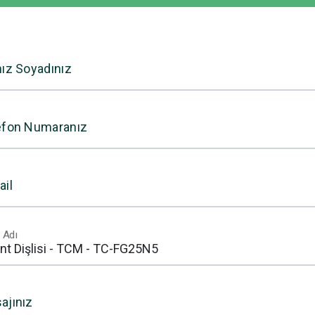
nız Soyadınız
efon Numaranız
ail
 Adı
ajınız