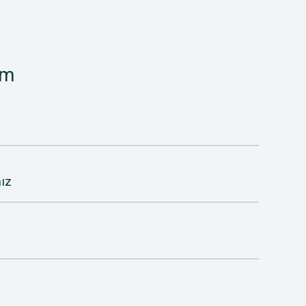
im
ız