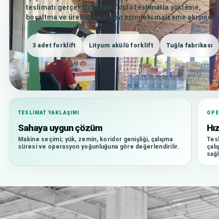
teslimatı gerçekleştirildi. Toplu teslimatla yükleme,
boşaltma ve üretim hattı çevresindeki malzeme akışında
kapasite artışı hedeflendi.
3 adet forklift
Lityum akülü forklift
Tuğla fabrikası
TESLIMAT YAKLAŞIMI
OP
Sahaya uygun çözüm
Hız
Makine seçimi; yük, zemin, koridor genişliği, çalışma
Tesl
süresi ve operasyon yoğunluğuna göre değerlendirilir.
çalı
sağl