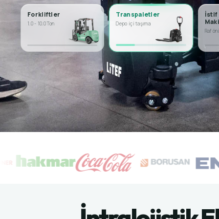
Forkliftler
Transpaletler
İstif
Maki
1.0 - 10.0 Ton
Depo içi taşıma
Raf ön
İntralojistik 