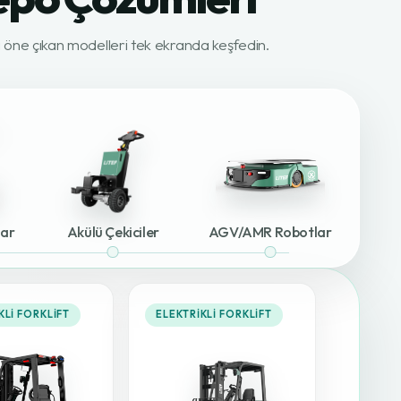
ki öne çıkan modelleri tek ekranda keşfedin.
lar
Akülü Çekiciler
AGV/AMR Robotlar
KLI FORKLIFT
ELEKTRIKLI FORKLIFT