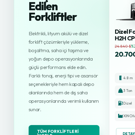
Edilen
Forkliftler
Dizel Fo
Elektrikli, lityum akülü ve dizel
H2H C
forklift çözümleriyle yükleme,
24.840 $
%
boşaltma, saha içi taşıma ve
20.70
yoğun depo operasyonlarında
güçlü performans elde edin.
Farklı tonaj, enerji tipi ve asansör
4.8 m
seçenekleriyle hem kapalı depo
3 Ton
alanlarında hem de dış saha
operasyonlarında verimli kullanım
Dizel
sunar.
XINCH
TÜM FORKLIFTLERI
DETAY