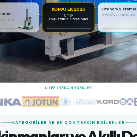
KOMATEK 2026
Otonom Sistemle
neleri
AMR, AGV ve akıllı depo
LİTEF
Endüstrinin Zirvesinde!
ü istifleme
LİTEF'I TERCIH EDENLER
KATEGORILER VE EN ÇOK TERCIH EDILENLER
Ekipmanları ve Akıllı