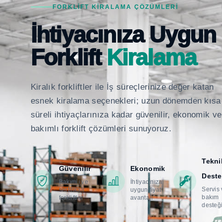
FORKLIFT KIRALAMA ÇÖZÜMLERI
İhtiyacınıza Uygun
Forklift
Kiralama
Kiralık forkliftler ile İş süreçlerinize değer katan
esnek kiralama seçenekleri; uzun dönemden kısa
süreli ihtiyaçlarınıza kadar güvenilir, ekonomik ve
bakımlı forklift çözümleri sunuyoruz.
Tekni
Güvenilir
Ekonomik
Deste
Bakımlı ve
İhtiyacınıza
Servis
sertifikalı
uygun fiyat
bakım
forkliftler
avantajı
desteğ