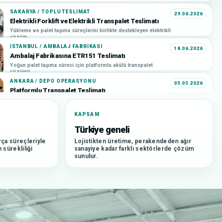
SAKARYA / TOPLU TESLIMAT
29.06.2026
Elektrikli Forklift ve Elektrikli Transpalet Teslimatı
Yükleme ve palet taşıma süreçlerini birlikte destekleyen elektrikli
çözüm.
İSTANBUL / AMBALAJ FABRIKASI
18.06.2026
Ambalaj Fabrikasına ETR151 Teslimatı
Yoğun palet taşıma süreci için platformlu akülü transpalet
çözümü.
ANKARA / DEPO OPERASYONU
05.05.2026
Platformlu Transpalet Teslimatı
Yoğun depo içi taşıma süreci için platformlu transpalet çözümü.
KAPSAM
BURSA / ZINCIR MARKET DAĞITIM MERKEZI
28.04.2026
Zincir Market Dağıtım Merkezine F4 Teslimatı
Türkiye geneli
Dağıtım merkezi içindeki günlük palet hareketleri için pratik
ça süreçleriyle
çözüm.
Lojistikten üretime, perakendeden ağır
sürekliliği
sanayiye kadar farklı sektörlerde çözüm
İSTANBUL / TOPLU TESLIMAT
21.04.2026
sunulur.
İstanbul Müşterimize Toplu Forklift Teslimatı
Birden fazla forklift ile yüksek hacimli operasyonlara teslimat
desteği.
BURSA / OTONOM TESLIMAT
14.04.2026
Bursa Otonom Transpalet Teslimatı
Tekrarlayan taşıma süreçleri için AMR ve otonom transpalet
çözümü.
SIPARIŞ TOPLAMA / DEPO
04.04.2026