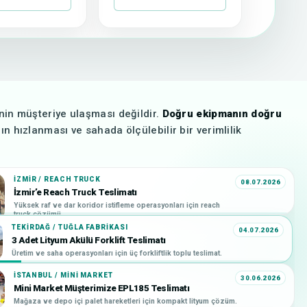
nin müşteriye ulaşması değildir.
Doğru ekipmanın doğru
nın hızlanması ve sahada ölçülebilir bir verimlilik
İZMIR / REACH TRUCK
08.07.2026
İzmir’e Reach Truck Teslimatı
Yüksek raf ve dar koridor istifleme operasyonları için reach
truck çözümü.
TEKIRDAĞ / TUĞLA FABRIKASI
04.07.2026
3 Adet Lityum Akülü Forklift Teslimatı
Üretim ve saha operasyonları için üç forkliftlik toplu teslimat.
İSTANBUL / MINI MARKET
30.06.2026
Mini Market Müşterimize EPL185 Teslimatı
Mağaza ve depo içi palet hareketleri için kompakt lityum çözüm.