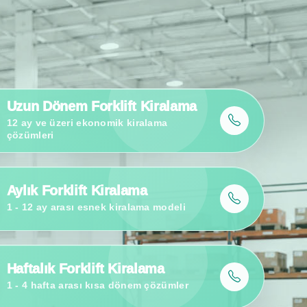
Sipariş Toplayıcı JX0 Teslimatı
Raf arası ürün toplama süreçleri için kompakt sipariş toplayıcı.
Uzun Dönem Forklift Kiralama
12 ay ve üzeri ekonomik kiralama
çözümleri
Aylık Forklift Kiralama
1 - 12 ay arası esnek kiralama modeli
Haftalık Forklift Kiralama
1 - 4 hafta arası kısa dönem çözümler