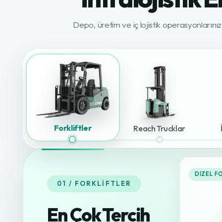
Depo, üretim ve iç lojistik operasyonlarını
Forkliftler
Reach Trucklar
DIZEL F
01 / FORKLIFTLER
En Çok Tercih