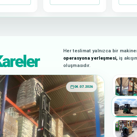
Her teslimat yalnızca bir makine
areler
operasyona yerleşmesi,
iş akışı
oluşmasıdır.
04.07.2026
a
ft