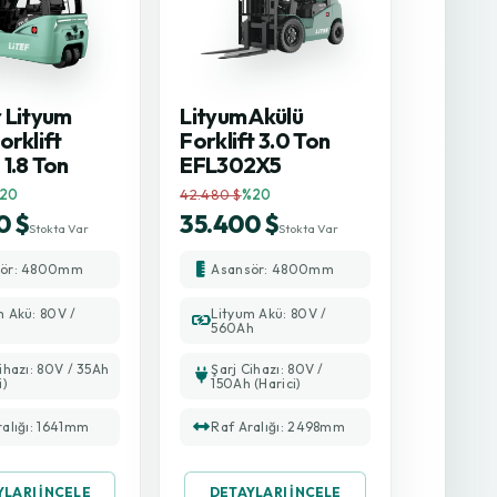
r Lityum
Lityum Akülü
orklift
Forklift 3.0 Ton
1.8 Ton
EFL302X5
20
42.480 $
%20
0 $
35.400 $
Stokta Var
Stokta Var
sör: 4800mm
Asansör: 4800mm
m Akü: 80V /
Lityum Akü: 80V /
560Ah
ihazı: 80V / 35Ah
Şarj Cihazı: 80V /
i)
150Ah (Harici)
ralığı: 1641mm
Raf Aralığı: 2498mm
YLARI İNCELE
DETAYLARI İNCELE