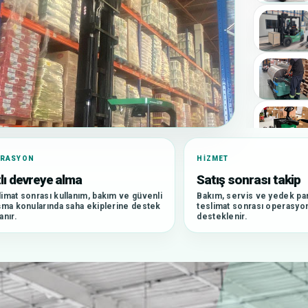
ERASYON
HIZMET
lı devreye alma
Satış sonrası takip
imat sonrası kullanım, bakım ve güvenli
Bakım, servis ve yedek par
şma konularında saha ekiplerine destek
teslimat sonrası operasyon 
anır.
desteklenir.