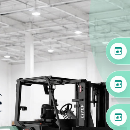
k
k
 ve
i