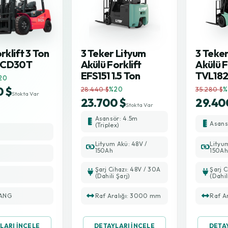
rklift 3 Ton
3 Teker Lityum
3 Teke
PCD30T
Akülü Forklift
Akülü F
EFS151 1.5 Ton
TVL182 
20
0 $
28.440 $
%20
35.280 $
%
Stokta Var
23.700 $
29.40
Stokta Var
Asansör: 4.5m
Asan
(Triplex)
Lityum Akü: 48V /
Lityu
150Ah
150Ah
Şarj Cihazı: 48V / 30A
Şarj C
(Dahili Şarj)
(Dahil
ANG
Raf Aralığı: 3000 mm
Raf A
LARI İNCELE
DETAYLARI İNCELE
DETA