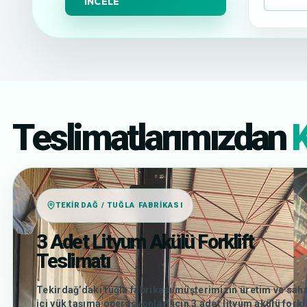
İNCELE
Teslimatlarımızdan
K
TEKIRDAĞ / TUĞLA FABRIKASI
3 Adet Lityum Akülü Forklift
Teslimatı
Tekirdağ’daki tuğla fabrikası müşterimizin üretim ve sah
içi yük taşıma operasyonları için 3 adet lityum akülü forkli