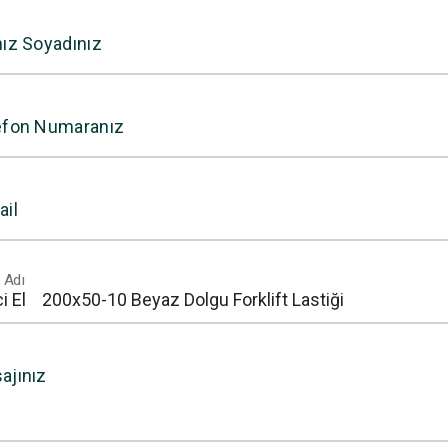
nız Soyadınız
efon Numaranız
ail
 Adı
ajınız