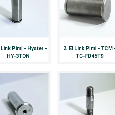
l Link Pimi - Hyster -
2. El Link Pimi - TCM 
HY-3TON
TC-FD45T9