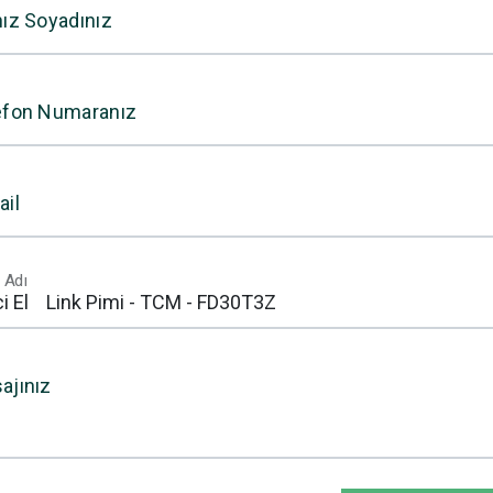
nız Soyadınız
efon Numaranız
ail
 Adı
ajınız