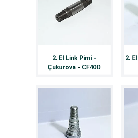
2. El Link Pimi -
2. E
Çukurova - CF40D