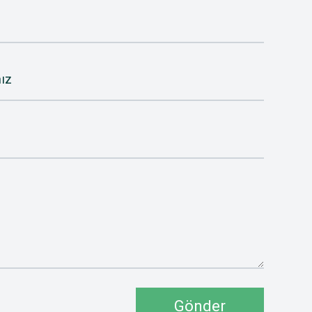
ız
Gönder