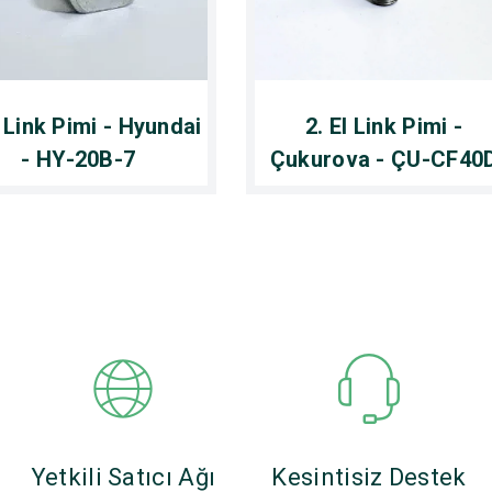
l Link Pimi - Hyundai
2. El Link Pimi -
- HY-20B-7
Çukurova - ÇU-CF40
Yetkili Satıcı Ağı
Kesintisiz Destek