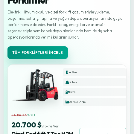
Forkliftler
Elektrikli, lityum akülü ve dizel forklift çözümleriyle yükleme,
boşaltma, saha içi taşıma ve yoğun depo operasyonlarında güçlü
performans elde edin. Farklı tonaj, enerji tipi ve asansör
seçenekleriyle hem kapalı depo alanlarında hem de dış saha
operasyonlarında verimli kullanım sunar.
TÜM FORKLIFTLERI İNCELE
4.8 m
3 Ton
Dizel
XINCHANG
24.840 $
%20
20.700 $
Stokta Var
Dizel Forklift 3 Ton H2H