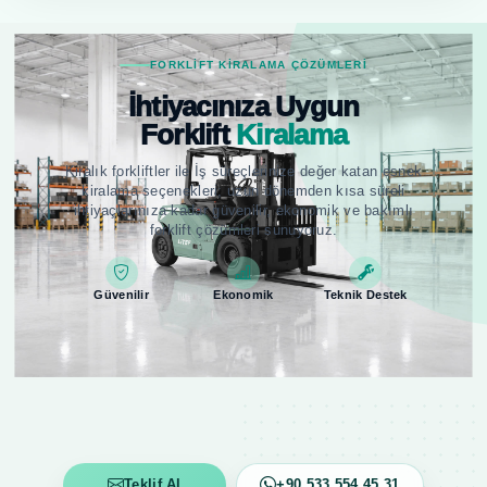
FORKLIFT KIRALAMA ÇÖZÜMLERI
İhtiyacınıza Uygun
Forklift
Kiralama
Kiralık forkliftler ile İş süreçlerinize değer katan esnek
kiralama seçenekleri; uzun dönemden kısa süreli
ihtiyaçlarınıza kadar güvenilir, ekonomik ve bakımlı
forklift çözümleri sunuyoruz.
Güvenilir
Ekonomik
Teknik Destek
Teklif Al
+90 533 554 45 31