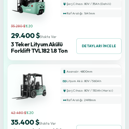
Şarj Cihazı: 80V / 35Ah (Dahili)
Raf Aralığı: 1641mm
35.280 $
%20
29.400 $
Stokta Var
3 Teker Lityum Akülü
DETAYLARI İNCELE
Forklift TVL182 1.8 Ton
Asansör: 4800mm
Lityum Akü: 80V / 560Ah
Şarj Cihazı: 80V / 150Ah (Harici)
Raf Aralığı: 2498mm
42.480 $
%20
35.400 $
Stokta Var