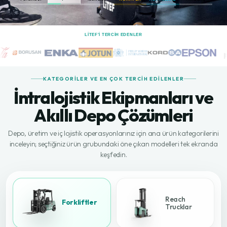
LİTEF'I TERCIH EDENLER
KATEGORILER VE EN ÇOK TERCIH EDILENLER
İntralojistik Ekipmanları ve
Akıllı Depo Çözümleri
Depo, üretim ve iç lojistik operasyonlarınız için ana ürün kategorilerini
inceleyin; seçtiğiniz ürün grubundaki öne çıkan modelleri tek ekranda
keşfedin.
Reach
Forkliftler
Trucklar