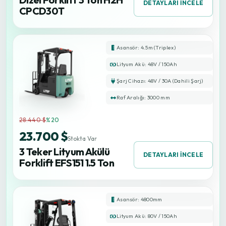
DETAYLARI İNCELE
CPCD30T
Asansör: 4.5m (Triplex)
Lityum Akü: 48V / 150Ah
Şarj Cihazı: 48V / 30A (Dahili Şarj)
Raf Aralığı: 3000 mm
28.440 $
%20
23.700 $
Stokta Var
3 Teker Lityum Akülü
DETAYLARI İNCELE
Forklift EFS151 1.5 Ton
Asansör: 4800mm
Lityum Akü: 80V / 150Ah