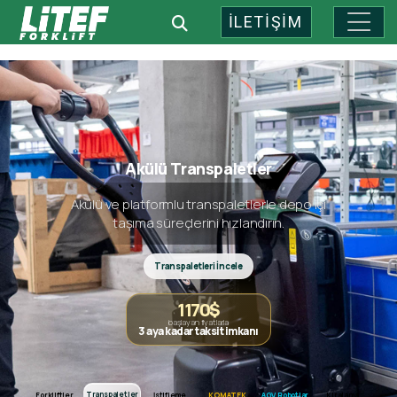
İLETİŞİM
Endüstriyel Depo Teknolojileri: 
Akülü Transpaletler
Akülü ve platformlu transpaletlerle depo içi
taşıma süreçlerini hızlandırın.
Transpaletleri İncele
1170$
başlayan fiyatlarla
3 aya kadar taksit imkanı
Forkliftler
Transpaletler
Transpaletler
Forkliftler
İstifleme
KOMATEK
AGV Robotlar
Kiralama