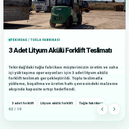
TEKIRDAĞ / TUĞLA FABRIKASI
3 Adet Lityum Akülü Forklift Teslimatı
Tekirdağ’daki tuğla fabrikası müşterimizin üretim ve saha
içi yük taşıma operasyonları için 3 adet lityum akülü
forklift teslimatı gerçekleştirildi. Toplu teslimatla
yükleme, boşaltma ve üretim hattı çevresindeki malzeme
akışında kapasite artışı hedeflendi.
3 adet forklift
Lityum akülü forklift
Tuğla fabrikası
02 / 10