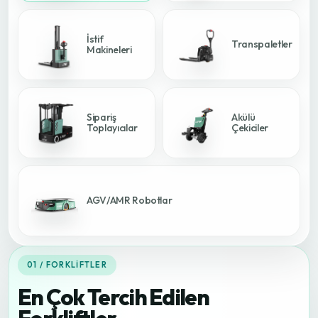
İstif
Transpaletler
Makineleri
Sipariş
Akülü
Toplayıcılar
Çekiciler
AGV/AMR Robotlar
01 / FORKLIFTLER
En Çok Tercih Edilen