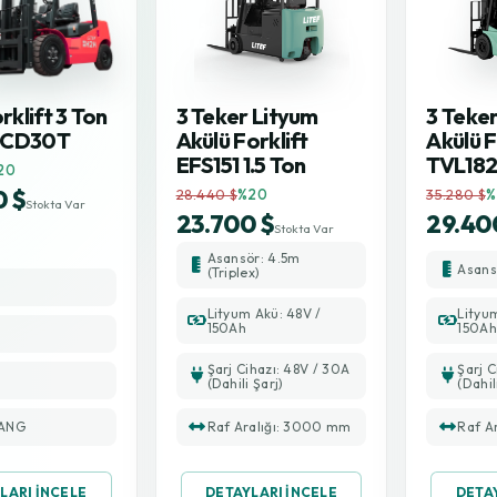
rklift 3 Ton
3 Teker Lityum
3 Teke
PCD30T
Akülü Forklift
Akülü F
EFS151 1.5 Ton
TVL182 
20
0 $
28.440 $
%20
35.280 $
%
Stokta Var
23.700 $
29.40
Stokta Var
Asansör: 4.5m
Asan
(Triplex)
Lityum Akü: 48V /
Lityu
150Ah
150Ah
Şarj Cihazı: 48V / 30A
Şarj C
(Dahili Şarj)
(Dahil
ANG
Raf Aralığı: 3000 mm
Raf A
LARI İNCELE
DETAYLARI İNCELE
DETA