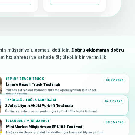
nin müşteriye ulaşması değildir.
Doğru ekipmanın doğru
nın hızlanması ve sahada ölçülebilir bir verimlilik
İZMIR / REACH TRUCK
08.07.2026
İzmir’e Reach Truck Teslimatı
Yüksek raf ve dar koridor istifleme operasyonları için reach
truck çözümü.
TEKIRDAĞ / TUĞLA FABRIKASI
04.07.2026
3 Adet Lityum Akülü Forklift Teslimatı
Üretim ve saha operasyonları için üç forkliftlik toplu teslimat.
İSTANBUL / MINI MARKET
30.06.2026
Mini Market Müşterimize EPL185 Teslimatı
Mağaza ve depo içi palet hareketleri için kompakt lityum çözüm.