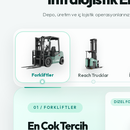
Depo, üretim ve iç lojistik operasyonlarını
Forkliftler
Reach Trucklar
DIZEL F
01 / FORKLIFTLER
En Çok Tercih