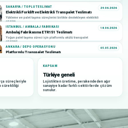
SAKARYA / TOPLU TESLIMAT
29.06.2026
Elektrikli Forklift ve Elektrikli Transpalet Teslimatı
Yükleme ve palet taşıma süreçlerini birlikte destekleyen elektrikli
çözüm.
İSTANBUL / AMBALAJ FABRIKASI
18.06.2026
Ambalaj Fabrikasına ETR151 Teslimatı
Yoğun palet taşıma süreci için platformlu akülü transpalet
çözümü.
ANKARA / DEPO OPERASYONU
05.05.2026
Platformlu Transpalet Teslimatı
Yoğun depo içi taşıma süreci için platformlu transpalet çözümü.
KAPSAM
BURSA / ZINCIR MARKET DAĞITIM MERKEZI
28.04.2026
Zincir Market Dağıtım Merkezine F4 Teslimatı
Türkiye geneli
Dağıtım merkezi içindeki günlük palet hareketleri için pratik
ça süreçleriyle
çözüm.
Lojistikten üretime, perakendeden ağır
sürekliliği
sanayiye kadar farklı sektörlerde çözüm
İSTANBUL / TOPLU TESLIMAT
21.04.2026
sunulur.
İstanbul Müşterimize Toplu Forklift Teslimatı
Birden fazla forklift ile yüksek hacimli operasyonlara teslimat
desteği.
BURSA / OTONOM TESLIMAT
14.04.2026
Bursa Otonom Transpalet Teslimatı
Tekrarlayan taşıma süreçleri için AMR ve otonom transpalet
çözümü.
SIPARIŞ TOPLAMA / DEPO
04.04.2026