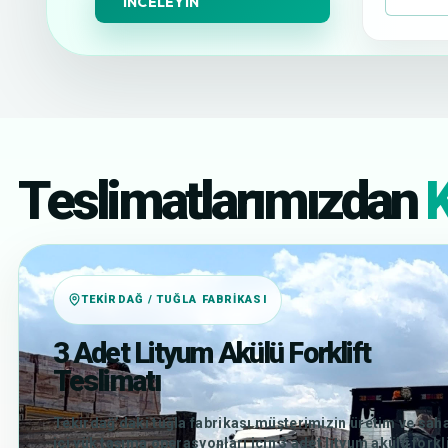
İNCELEYIN
Teslimatlarımızdan
K
TEKIRDAĞ / TUĞLA FABRIKASI
3 Adet Lityum Akülü Forklift
Teslimatı
Tekirdağ’daki tuğla fabrikası müşterimizin üretim ve sah
içi yük taşıma operasyonları için 3 adet lityum akülü forkli