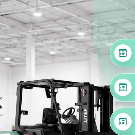
k
k
 ve
i