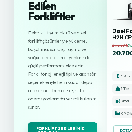
Edilen
Forkliftler
Dizel Fo
Elektrikli, lityum akülü ve dizel
H2H C
forklift çözümleriyle yükleme,
24.840 $
%
boşaltma, saha içi taşıma ve
20.70
yoğun depo operasyonlarında
güçlü performans elde edin.
Farklı tonaj, enerji tipi ve asansör
4.8 m
seçenekleriyle hem kapalı depo
3 Ton
alanlarında hem de dış saha
operasyonlarında verimli kullanım
Dizel
sunar.
XINCH
FORKLIFT SERILERIMIZI
DETAY