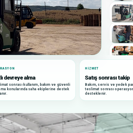
ERASYON
HIZMET
lı devreye alma
Satış sonrası takip
imat sonrası kullanım, bakım ve güvenli
Bakım, servis ve yedek par
şma konularında saha ekiplerine destek
teslimat sonrası operasyon 
anır.
desteklenir.