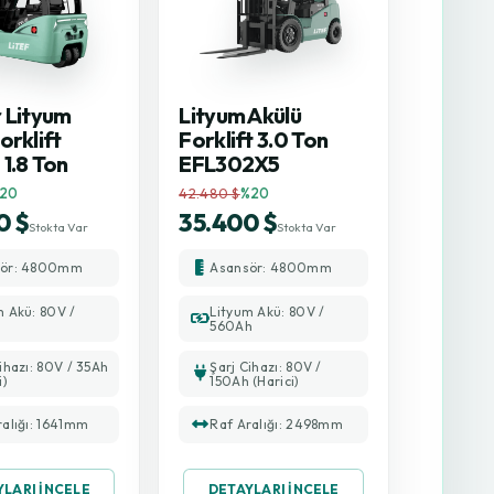
r Lityum
Lityum Akülü
orklift
Forklift 3.0 Ton
1.8 Ton
EFL302X5
20
42.480 $
%20
0 $
35.400 $
Stokta Var
Stokta Var
sör: 4800mm
Asansör: 4800mm
m Akü: 80V /
Lityum Akü: 80V /
560Ah
ihazı: 80V / 35Ah
Şarj Cihazı: 80V /
i)
150Ah (Harici)
ralığı: 1641mm
Raf Aralığı: 2498mm
YLARI İNCELE
DETAYLARI İNCELE