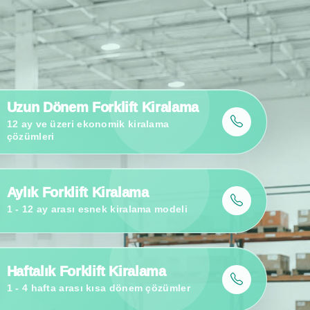
Sipariş Toplayıcı JX0 Teslimatı
Raf arası ürün toplama süreçleri için kompakt sipariş toplayıcı.
Uzun Dönem Forklift Kiralama
12 ay ve üzeri ekonomik kiralama
çözümleri
Aylık Forklift Kiralama
1 - 12 ay arası esnek kiralama modeli
Haftalık Forklift Kiralama
1 - 4 hafta arası kısa dönem çözümler