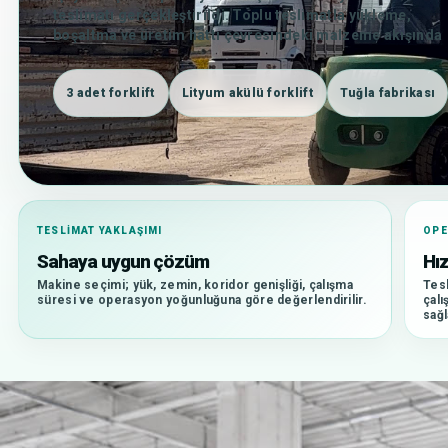
teslimatı gerçekleştirildi. Toplu teslimatla yükleme,
boşaltma ve üretim hattı çevresindeki malzeme akışında
kapasite artışı hedeflendi.
3 adet forklift
Lityum akülü forklift
Tuğla fabrikası
TESLIMAT YAKLAŞIMI
OP
Sahaya uygun çözüm
Hız
Makine seçimi; yük, zemin, koridor genişliği, çalışma
Tesl
süresi ve operasyon yoğunluğuna göre değerlendirilir.
çalı
sağl