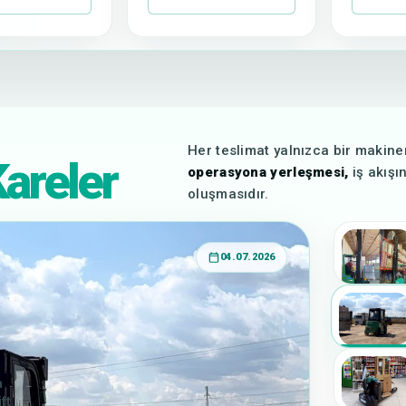
Her teslimat yalnızca bir makine
areler
operasyona yerleşmesi,
iş akışı
oluşmasıdır.
04.07.2026
a
ft