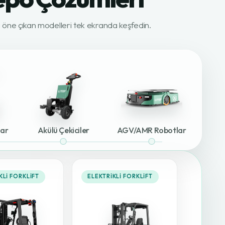
ki öne çıkan modelleri tek ekranda keşfedin.
lar
Akülü Çekiciler
AGV/AMR Robotlar
KLI FORKLIFT
ELEKTRIKLI FORKLIFT