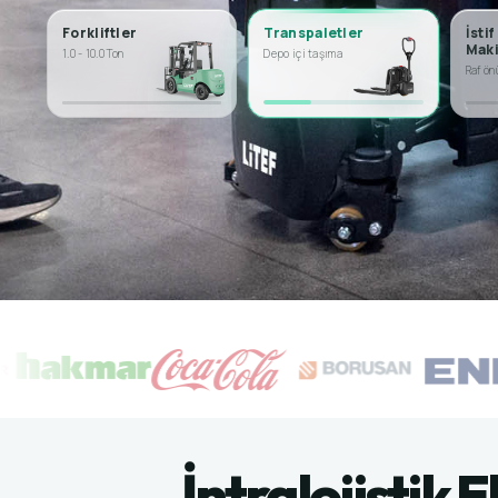
Forkliftler
Transpaletler
İstif
Maki
1.0 - 10.0 Ton
Depo içi taşıma
Raf ön
İntralojistik 