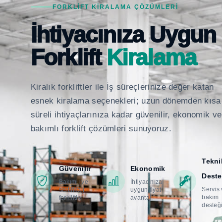
FORKLIFT KIRALAMA ÇÖZÜMLERI
İhtiyacınıza Uygun
Forklift
Kiralama
Kiralık forkliftler ile İş süreçlerinize değer katan
esnek kiralama seçenekleri; uzun dönemden kısa
süreli ihtiyaçlarınıza kadar güvenilir, ekonomik ve
bakımlı forklift çözümleri sunuyoruz.
Tekni
Güvenilir
Ekonomik
Deste
Bakımlı ve
İhtiyacınıza
Servis
sertifikalı
uygun fiyat
bakım
forkliftler
avantajı
desteğ