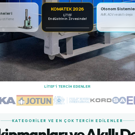
KOMATEK 2026
Otonom Sistemle
neleri
AMR, AGV ve akıllı depo
LİTEF
Endüstrinin Zirvesinde!
ü istifleme
LİTEF'I TERCIH EDENLER
KATEGORILER VE EN ÇOK TERCIH EDILENLER
Ekipmanları ve Akıllı