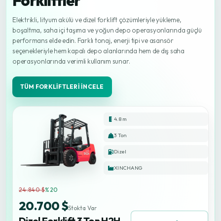
Forkliftler
Elektrikli, lityum akülü ve dizel forklift çözümleriyle yükleme,
boşaltma, saha içi taşıma ve yoğun depo operasyonlarında güçlü
performans elde edin. Farklı tonaj, enerji tipi ve asansör
seçenekleriyle hem kapalı depo alanlarında hem de dış saha
operasyonlarında verimli kullanım sunar.
TÜM FORKLIFTLERI İNCELE
4.8 m
3 Ton
Dizel
XINCHANG
24.840 $
%20
20.700 $
Stokta Var
Dizel Forklift 3 Ton H2H