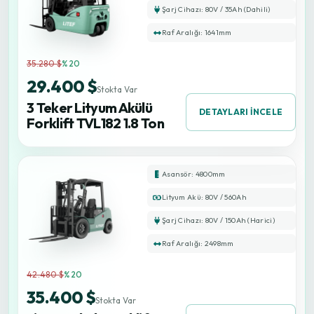
Şarj Cihazı: 80V / 35Ah (Dahili)
Raf Aralığı: 1641mm
35.280 $
%20
29.400 $
Stokta Var
3 Teker Lityum Akülü
DETAYLARI İNCELE
Forklift TVL182 1.8 Ton
Asansör: 4800mm
Lityum Akü: 80V / 560Ah
Şarj Cihazı: 80V / 150Ah (Harici)
Raf Aralığı: 2498mm
42.480 $
%20
35.400 $
Stokta Var