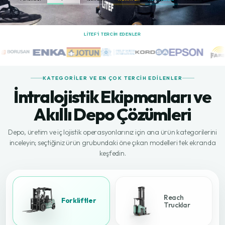
LİTEF'I TERCIH EDENLER
KATEGORILER VE EN ÇOK TERCIH EDILENLER
İntralojistik Ekipmanları ve
Akıllı Depo Çözümleri
Depo, üretim ve iç lojistik operasyonlarınız için ana ürün kategorilerini
inceleyin; seçtiğiniz ürün grubundaki öne çıkan modelleri tek ekranda
keşfedin.
Reach
Forkliftler
Trucklar