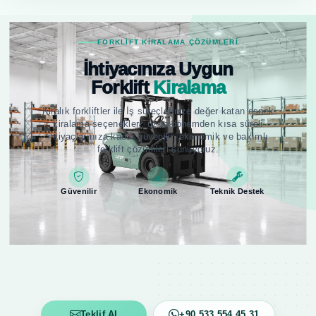
FORKLIFT KIRALAMA ÇÖZÜMLERI
İhtiyacınıza Uygun
Forklift
Kiralama
Kiralık forkliftler ile İş süreçlerinize değer katan esnek
kiralama seçenekleri; uzun dönemden kısa süreli
ihtiyaçlarınıza kadar güvenilir, ekonomik ve bakımlı
forklift çözümleri sunuyoruz.
Güvenilir
Ekonomik
Teknik Destek
Teklif Al
+90 533 554 45 31