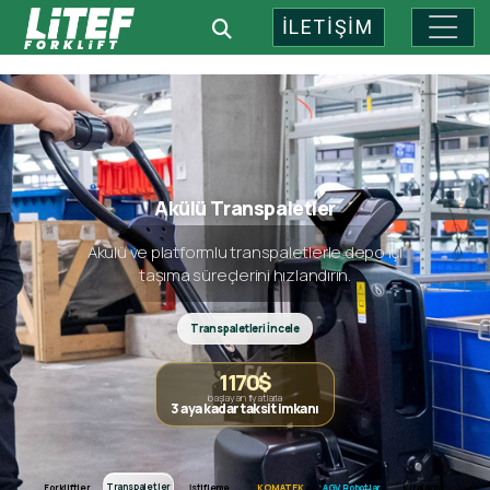
İLETİŞİM
Endüstriyel Depo Teknolojileri: 
Akülü Transpaletler
Akülü ve platformlu transpaletlerle depo içi
taşıma süreçlerini hızlandırın.
Transpaletleri İncele
1170$
başlayan fiyatlarla
3 aya kadar taksit imkanı
Forkliftler
Transpaletler
Transpaletler
Forkliftler
İstifleme
KOMATEK
AGV Robotlar
Kiralama