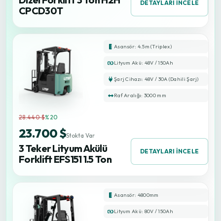
DETAYLARI İNCELE
CPCD30T
Asansör: 4.5m (Triplex)
Lityum Akü: 48V / 150Ah
Şarj Cihazı: 48V / 30A (Dahili Şarj)
Raf Aralığı: 3000 mm
28.440 $
%20
23.700 $
Stokta Var
3 Teker Lityum Akülü
DETAYLARI İNCELE
Forklift EFS151 1.5 Ton
Asansör: 4800mm
Lityum Akü: 80V / 150Ah