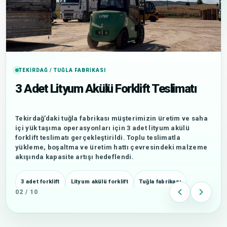
TEKIRDAĞ / TUĞLA FABRIKASI
3 Adet Lityum Akülü Forklift Teslimatı
Tekirdağ’daki tuğla fabrikası müşterimizin üretim ve saha
içi yük taşıma operasyonları için 3 adet lityum akülü
forklift teslimatı gerçekleştirildi. Toplu teslimatla
yükleme, boşaltma ve üretim hattı çevresindeki malzeme
akışında kapasite artışı hedeflendi.
3 adet forklift
Lityum akülü forklift
Tuğla fabrikası
02 / 10