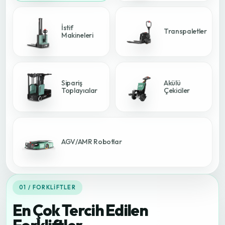
İstif
Transpaletler
Makineleri
Sipariş
Akülü
Toplayıcılar
Çekiciler
AGV/AMR Robotlar
01 / FORKLIFTLER
En Çok Tercih Edilen