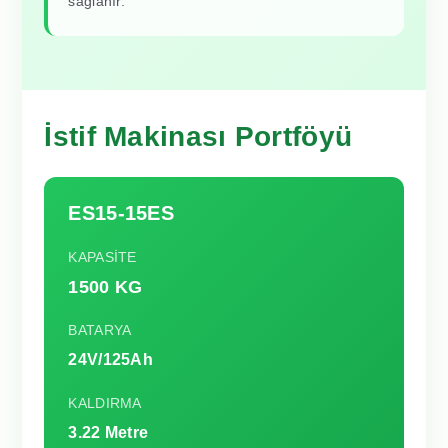
sağlanır.
İstif Makinası Portföyü
ES15-15ES
KAPASİTE
1500 KG
BATARYA
24V/125Ah
KALDIRMA
3.22 Metre