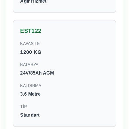
Ağır Hizmet
EST122
KAPASİTE
1200 KG
BATARYA
24V/85Ah AGM
KALDIRMA
3.6 Metre
TİP
Standart