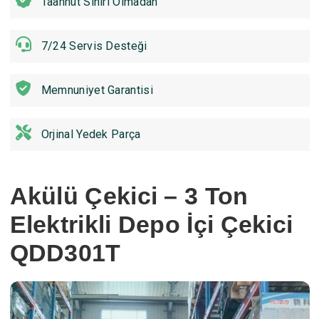
Taahhüt Sınırı Olmadan
7/24 Servis Desteği
Memnuniyet Garantisi
Orjinal Yedek Parça
Akülü Çekici – 3 Ton
Elektrikli Depo İçi Çekici
QDD301T