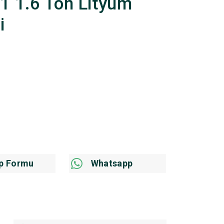
61 1.6 Ton Lityum
i
p Formu
Whatsapp