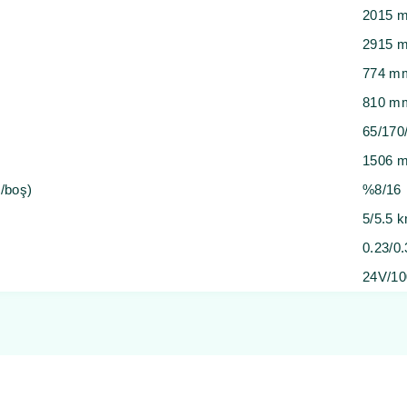
2015 
2915 
774 m
810 m
65/170
1506 
/boş)
%8/16
5/5.5 
0.23/0
24V/1