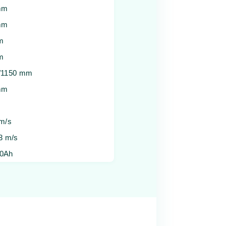
mm
mm
m
m
/1150 mm
mm
km/s
.3 m/s
00Ah