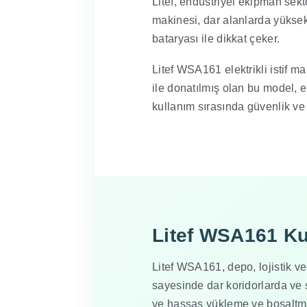
Litef, endüstriyel ekipman sekt
makinesi, dar alanlarda yüksek 
bataryası ile dikkat çeker.
Litef WSA161 elektrikli istif mak
ile donatılmış olan bu model, e
kullanım sırasında güvenlik ve 
Litef WSA161 Ku
Litef WSA161, depo, lojistik ve
sayesinde dar koridorlarda ve s
ve hassas yükleme ve boşaltma 