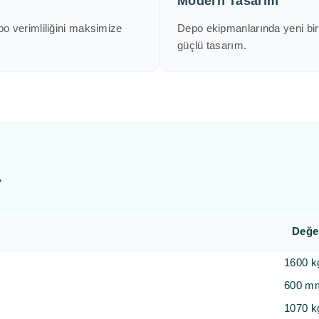
Modern Tasarım
po verimliliğini maksimize
Depo ekipmanlarında yeni bir
güçlü tasarım.
r
Değe
1600 k
600 m
1070 k