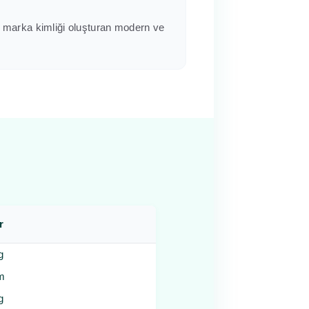
 marka kimliği oluşturan modern ve
r
g
m
g