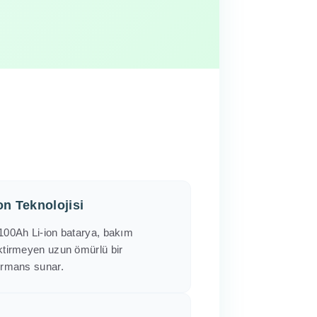
on Teknolojisi
100Ah Li-ion batarya, bakım
ktirmeyen uzun ömürlü bir
ormans sunar.