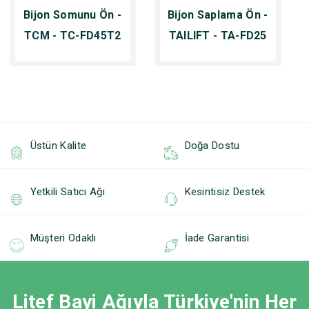
Bijon Somunu Ön -
Bijon Saplama Ön -
TCM - TC-FD45T2
TAILIFT - TA-FD25
Üstün Kalite
Doğa Dostu
Yetkili Satıcı Ağı
Kesintisiz Destek
Müşteri Odaklı
İade Garantisi
Litef Bayi Ağıyla Türkiye'nin Her