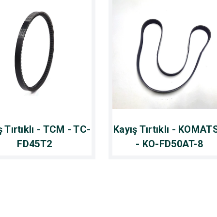
ş Tırtıklı - TCM - TC-
Kayış Tırtıklı - KOMAT
FD45T2
- KO-FD50AT-8