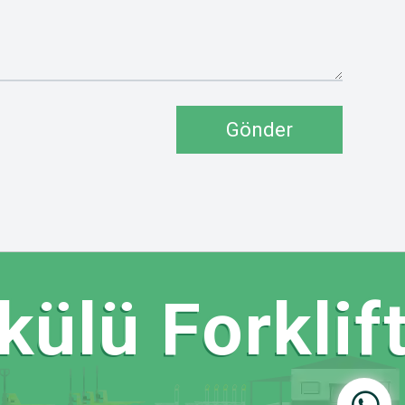
Gönder
lü Forkliftl