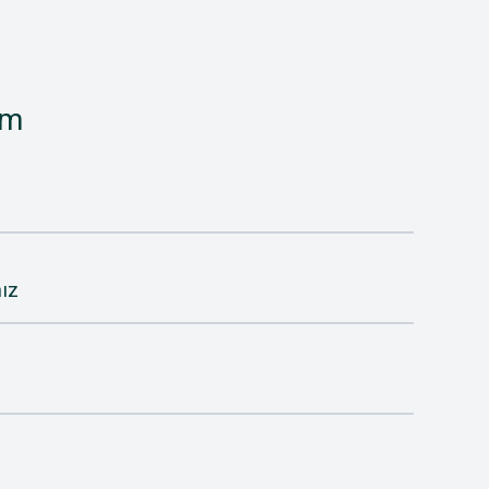
im
ız