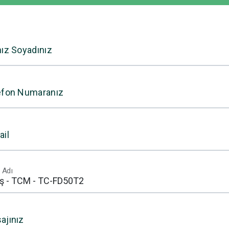
nız Soyadınız
efon Numaranız
ail
 Adı
ajınız