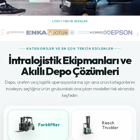
LİTEF'I TERCIH EDENLER
KATEGORILER VE EN ÇOK TERCIH EDILENLER
İntralojistik Ekipmanları ve
Akıllı Depo Çözümleri
Depo, üretim ve iç lojistik operasyonlarınız için ana ürün kategorilerini
inceleyin; seçtiğiniz ürün grubundaki öne çıkan modelleri tek ekranda
keşfedin.
Reach
Forkliftler
Trucklar