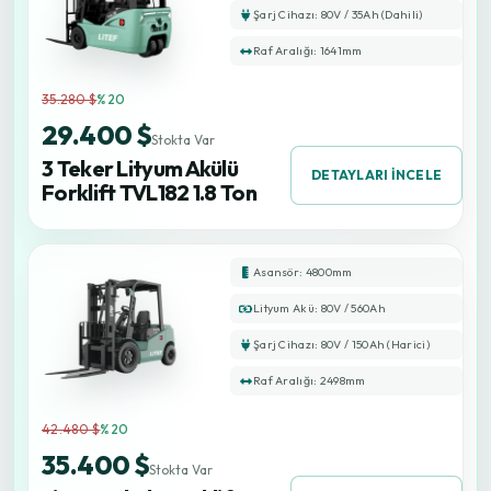
Şarj Cihazı: 80V / 35Ah (Dahili)
Raf Aralığı: 1641mm
35.280 $
%20
29.400 $
Stokta Var
3 Teker Lityum Akülü
DETAYLARI İNCELE
Forklift TVL182 1.8 Ton
Asansör: 4800mm
Lityum Akü: 80V / 560Ah
Şarj Cihazı: 80V / 150Ah (Harici)
Raf Aralığı: 2498mm
42.480 $
%20
35.400 $
Stokta Var