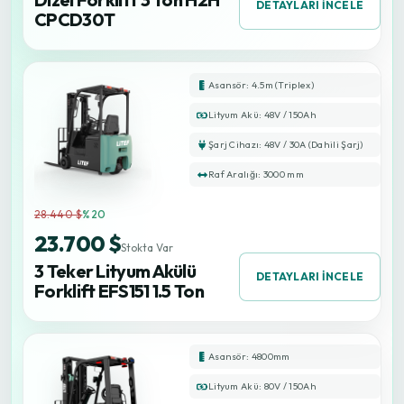
DETAYLARI İNCELE
CPCD30T
Asansör: 4.5m (Triplex)
Lityum Akü: 48V / 150Ah
Şarj Cihazı: 48V / 30A (Dahili Şarj)
Raf Aralığı: 3000 mm
28.440 $
%20
23.700 $
Stokta Var
3 Teker Lityum Akülü
DETAYLARI İNCELE
Forklift EFS151 1.5 Ton
Asansör: 4800mm
Lityum Akü: 80V / 150Ah