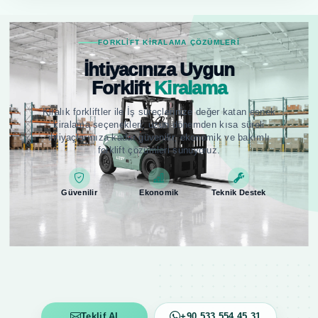
FORKLIFT KIRALAMA ÇÖZÜMLERI
İhtiyacınıza Uygun
Forklift
Kiralama
Kiralık forkliftler ile İş süreçlerinize değer katan esnek
kiralama seçenekleri; uzun dönemden kısa süreli
ihtiyaçlarınıza kadar güvenilir, ekonomik ve bakımlı
forklift çözümleri sunuyoruz.
Güvenilir
Ekonomik
Teknik Destek
Teklif Al
+90 533 554 45 31