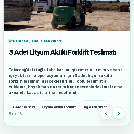
TEKIRDAĞ / TUĞLA FABRIKASI
3 Adet Lityum Akülü Forklift Teslimatı
Tekirdağ’daki tuğla fabrikası müşterimizin üretim ve saha
içi yük taşıma operasyonları için 3 adet lityum akülü
forklift teslimatı gerçekleştirildi. Toplu teslimatla
yükleme, boşaltma ve üretim hattı çevresindeki malzeme
akışında kapasite artışı hedeflendi.
3 adet forklift
Lityum akülü forklift
Tuğla fabrikası
02 / 10