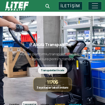
İLETİŞİM
Endüstriyel Depo Teknolojileri: 
Akülü Transpaletler
Akülü ve platformlu transpaletlerle depo içi
taşıma süreçlerini hızlandırın.
Transpaletleri İncele
1170$
başlayan fiyatlarla
3 aya kadar taksit imkanı
Forkliftler
Transpaletler
Transpaletler
Forkliftler
İstifleme
KOMATEK
AGV Robotlar
Kiralama