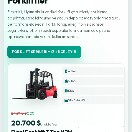
Forkliftler
Elektrikli, lityum akülü ve dizel forklift çözümleriyle yükleme,
boşaltma, saha içi taşıma ve yoğun depo operasyonlarında güçlü
performans elde edin. Farklı tonaj, enerji tipi ve asansör
seçenekleriyle hem kapalı depo alanlarında hem de dış saha
operasyonlarında verimli kullanım sunar.
FORKLIFT SERILERIMIZI İNCELEYIN
4.8 m
3 Ton
Dizel
XINCHANG
24.840 $
%20
20.700 $
Stokta Var
Dizel Forklift 3 Ton H2H