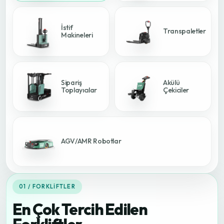
İstif
Transpaletler
Makineleri
Sipariş
Akülü
Toplayıcılar
Çekiciler
AGV/AMR Robotlar
01 / FORKLIFTLER
En Çok Tercih Edilen