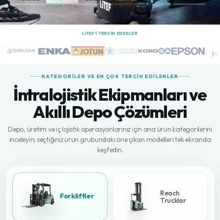
LİTEF'I TERCIH EDENLER
KATEGORILER VE EN ÇOK TERCIH EDILENLER
İntralojistik Ekipmanları ve
Akıllı Depo Çözümleri
Depo, üretim ve iç lojistik operasyonlarınız için ana ürün kategorilerini
inceleyin; seçtiğiniz ürün grubundaki öne çıkan modelleri tek ekranda
keşfedin.
Reach
Forkliftler
Trucklar