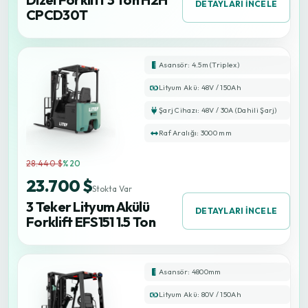
DETAYLARI İNCELE
CPCD30T
Asansör: 4.5m (Triplex)
Lityum Akü: 48V / 150Ah
Şarj Cihazı: 48V / 30A (Dahili Şarj)
Raf Aralığı: 3000 mm
28.440 $
%20
23.700 $
Stokta Var
3 Teker Lityum Akülü
DETAYLARI İNCELE
Forklift EFS151 1.5 Ton
Asansör: 4800mm
Lityum Akü: 80V / 150Ah