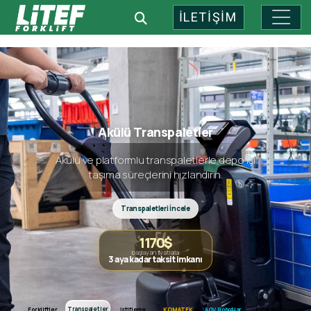
İLETİŞİM
Endüstriyel Depo Teknolojileri: 
Akülü Transpaletler
Akülü ve platformlu transpaletlerle depo içi
taşıma süreçlerini hızlandırın.
Transpaletleri İncele
1170$
başlayan fiyatlarla
3 aya kadar taksit imkanı
Forkliftler
Transpaletler
Transpaletler
Forkliftler
İstifleme
KOMATEK
AGV Robotlar
Kiralama