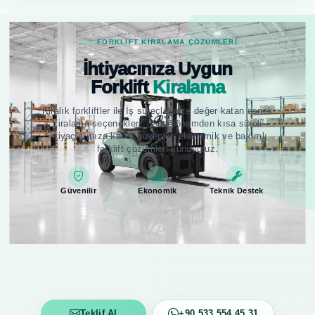
FORKLIFT KIRALAMA ÇÖZÜMLERI
İhtiyacınıza Uygun
Forklift
Kiralama
Kiralık forkliftler ile İş süreçlerinize değer katan esnek
kiralama seçenekleri; uzun dönemden kısa süreli
ihtiyaçlarınıza kadar güvenilir, ekonomik ve bakımlı
forklift çözümleri sunuyoruz.
Güvenilir
Ekonomik
Teknik Destek
Teklif Al
+90 533 554 45 31