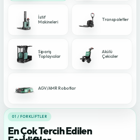
İstif
Transpaletler
Makineleri
Sipariş
Akülü
Toplayıcılar
Çekiciler
AGV/AMR Robotlar
01 / FORKLIFTLER
En Çok Tercih Edilen