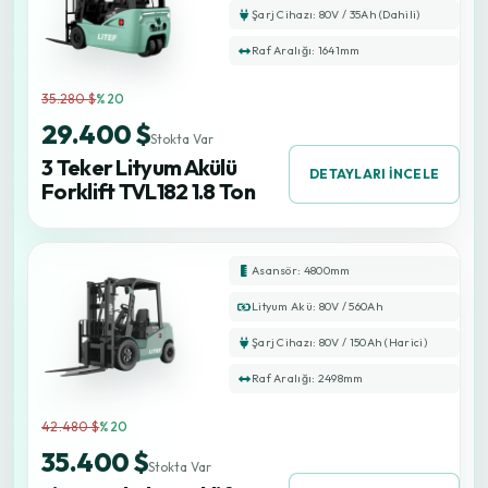
Şarj Cihazı: 80V / 35Ah (Dahili)
Raf Aralığı: 1641mm
35.280 $
%20
29.400 $
Stokta Var
3 Teker Lityum Akülü
DETAYLARI İNCELE
Forklift TVL182 1.8 Ton
Asansör: 4800mm
Lityum Akü: 80V / 560Ah
Şarj Cihazı: 80V / 150Ah (Harici)
Raf Aralığı: 2498mm
42.480 $
%20
35.400 $
Stokta Var