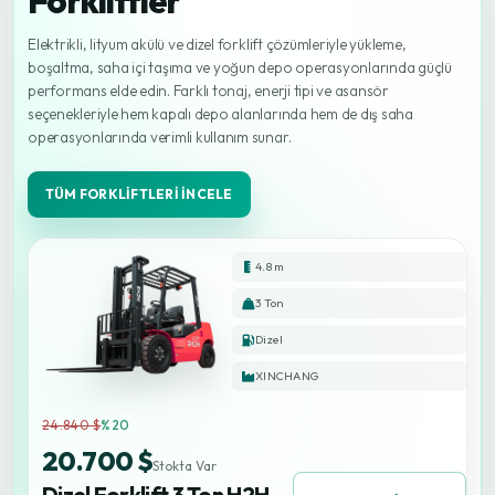
Forkliftler
Elektrikli, lityum akülü ve dizel forklift çözümleriyle yükleme,
boşaltma, saha içi taşıma ve yoğun depo operasyonlarında güçlü
performans elde edin. Farklı tonaj, enerji tipi ve asansör
seçenekleriyle hem kapalı depo alanlarında hem de dış saha
operasyonlarında verimli kullanım sunar.
TÜM FORKLIFTLERI İNCELE
4.8 m
3 Ton
Dizel
XINCHANG
24.840 $
%20
20.700 $
Stokta Var
Dizel Forklift 3 Ton H2H