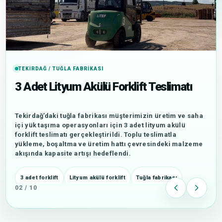
TEKIRDAĞ / TUĞLA FABRIKASI
3 Adet Lityum Akülü Forklift Teslimatı
Tekirdağ’daki tuğla fabrikası müşterimizin üretim ve saha
içi yük taşıma operasyonları için 3 adet lityum akülü
forklift teslimatı gerçekleştirildi. Toplu teslimatla
yükleme, boşaltma ve üretim hattı çevresindeki malzeme
akışında kapasite artışı hedeflendi.
3 adet forklift
Lityum akülü forklift
Tuğla fabrikası
02 / 10