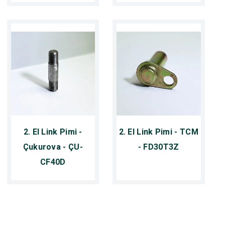
2. El Link Pimi -
2. El Link Pimi - TCM
Çukurova - ÇU-
- FD30T3Z
CF40D