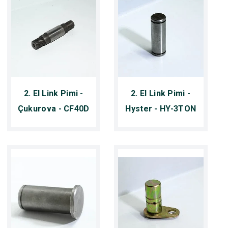
2. El Link Pimi -
2. El Link Pimi -
Çukurova - CF40D
Hyster - HY-3TON