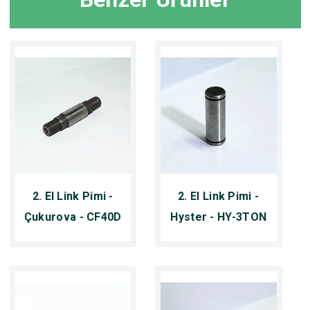
2. El Link Pimi -
2. El Link Pimi -
Çukurova - CF40D
Hyster - HY-3TON