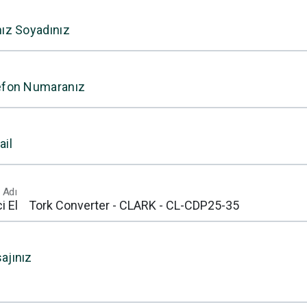
nız Soyadınız
efon Numaranız
ail
 Adı
ajınız