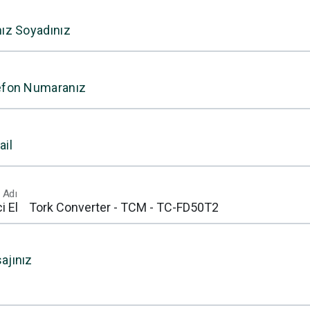
nız Soyadınız
efon Numaranız
ail
 Adı
ajınız