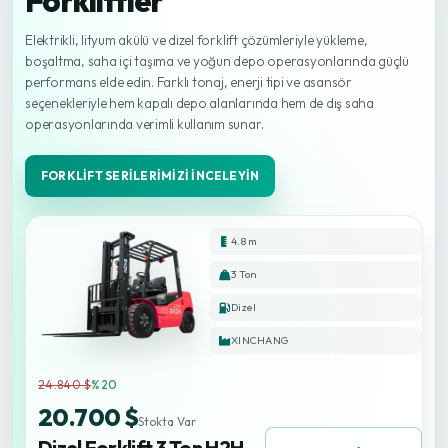
Forkliftler
Elektrikli, lityum akülü ve dizel forklift çözümleriyle yükleme,
boşaltma, saha içi taşıma ve yoğun depo operasyonlarında güçlü
performans elde edin. Farklı tonaj, enerji tipi ve asansör
seçenekleriyle hem kapalı depo alanlarında hem de dış saha
operasyonlarında verimli kullanım sunar.
FORKLIFT SERILERIMIZI İNCELEYIN
4.8 m
3 Ton
Dizel
XINCHANG
24.840 $
%20
20.700 $
Stokta Var
Dizel Forklift 3 Ton H2H