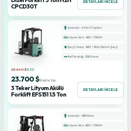
DETAYLARI İNCELE
CPCD30T
Asansör: 4.5m (Triplex)
Lityum Akü: 48V / 150Ah
Şarj Cihazı: 48V / 30A (Dahili Şarj)
Raf Aralığı: 3000 mm
28.440 $
%20
23.700 $
Stokta Var
3 Teker Lityum Akülü
DETAYLARI İNCELE
Forklift EFS151 1.5 Ton
Asansör: 4800mm
Lityum Akü: 80V / 150Ah