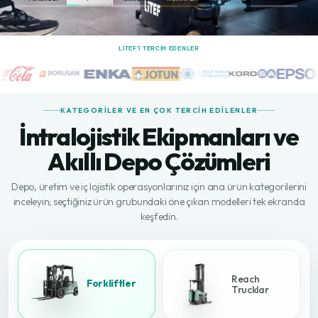
LİTEF'I TERCIH EDENLER
KATEGORILER VE EN ÇOK TERCIH EDILENLER
İntralojistik Ekipmanları ve
Akıllı Depo Çözümleri
Depo, üretim ve iç lojistik operasyonlarınız için ana ürün kategorilerini
inceleyin; seçtiğiniz ürün grubundaki öne çıkan modelleri tek ekranda
keşfedin.
Reach
Forkliftler
Trucklar