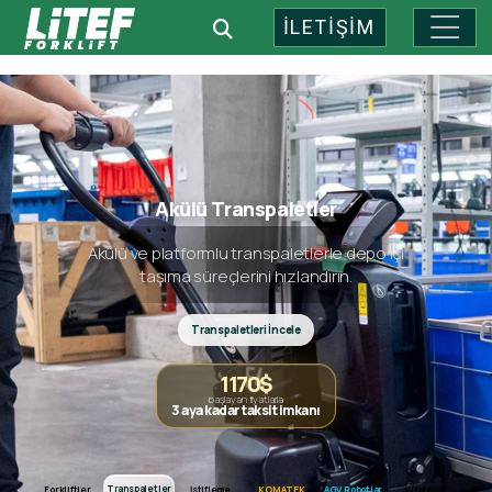
İLETİŞİM
Endüstriyel Depo Teknolojileri: 
Akülü Transpaletler
Akülü ve platformlu transpaletlerle depo içi
taşıma süreçlerini hızlandırın.
Transpaletleri İncele
1170$
başlayan fiyatlarla
3 aya kadar taksit imkanı
Forkliftler
Transpaletler
Transpaletler
Forkliftler
İstifleme
KOMATEK
AGV Robotlar
Kiralama