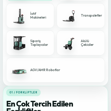
İstif
Transpaletler
Makineleri
Sipariş
Akülü
Toplayıcılar
Çekiciler
AGV/AMR Robotlar
01 / FORKLIFTLER
En Çok Tercih Edilen