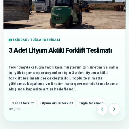
TEKIRDAĞ / TUĞLA FABRIKASI
3 Adet Lityum Akülü Forklift Teslimatı
Tekirdağ’daki tuğla fabrikası müşterimizin üretim ve saha
içi yük taşıma operasyonları için 3 adet lityum akülü
forklift teslimatı gerçekleştirildi. Toplu teslimatla
yükleme, boşaltma ve üretim hattı çevresindeki malzeme
akışında kapasite artışı hedeflendi.
3 adet forklift
Lityum akülü forklift
Tuğla fabrikası
02 / 10