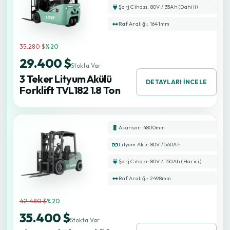
Şarj Cihazı: 80V / 35Ah (Dahili)
Raf Aralığı: 1641mm
35.280 $
%20
29.400 $
Stokta Var
3 Teker Lityum Akülü
DETAYLARI İNCELE
Forklift TVL182 1.8 Ton
Asansör: 4800mm
Lityum Akü: 80V / 560Ah
Şarj Cihazı: 80V / 150Ah (Harici)
Raf Aralığı: 2498mm
42.480 $
%20
35.400 $
Stokta Var