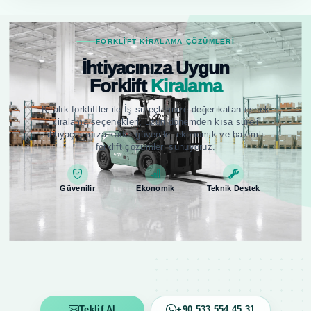
FORKLIFT KIRALAMA ÇÖZÜMLERI
İhtiyacınıza Uygun
Forklift
Kiralama
Kiralık forkliftler ile İş süreçlerinize değer katan esnek
kiralama seçenekleri; uzun dönemden kısa süreli
ihtiyaçlarınıza kadar güvenilir, ekonomik ve bakımlı
forklift çözümleri sunuyoruz.
Güvenilir
Ekonomik
Teknik Destek
Teklif Al
+90 533 554 45 31